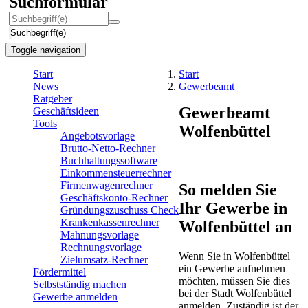
Suchformular
Suchbegriff(e)
Toggle navigation
Start
Start
News
Gewerbeamt
Ratgeber
Gewerbeamt
Geschäftsideen
Tools
Wolfenbüttel
Angebotsvorlage
Brutto-Netto-Rechner
Buchhaltungssoftware
Einkommensteuerrechner
Firmenwagenrechner
So melden Sie
Geschäftskonto-Rechner
Ihr Gewerbe in
Gründungszuschuss Check
Krankenkassenrechner
Wolfenbüttel an
Mahnungsvorlage
Rechnungsvorlage
Wenn Sie in Wolfenbüttel
Zielumsatz-Rechner
ein Gewerbe aufnehmen
Fördermittel
möchten, müssen Sie dies
Selbstständig machen
bei der Stadt Wolfenbüttel
Gewerbe anmelden
anmelden. Zuständig ist der