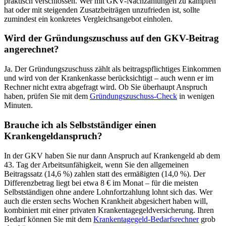
praktisch verschlossen. Wer mit GKV-Nachzahlungen zu kämpfen
hat oder mit steigenden Zusatzbeiträgen unzufrieden ist, sollte
zumindest ein konkretes Vergleichsangebot einholen.
Wird der Gründungszuschuss auf den GKV-Beitrag
angerechnet?
Ja. Der Gründungszuschuss zählt als beitragspflichtiges Einkommen
und wird von der Krankenkasse berücksichtigt – auch wenn er im
Rechner nicht extra abgefragt wird. Ob Sie überhaupt Anspruch
haben, prüfen Sie mit dem
Gründungszuschuss-Check
in wenigen
Minuten.
Brauche ich als Selbstständiger einen
Krankengeldanspruch?
In der GKV haben Sie nur dann Anspruch auf Krankengeld ab dem
43. Tag der Arbeitsunfähigkeit, wenn Sie den allgemeinen
Beitragssatz (14,6 %) zahlen statt des ermäßigten (14,0 %). Der
Differenzbetrag liegt bei etwa 8 € im Monat – für die meisten
Selbstständigen ohne andere Lohnfortzahlung lohnt sich das. Wer
auch die ersten sechs Wochen Krankheit abgesichert haben will,
kombiniert mit einer privaten Krankentagegeldversicherung. Ihren
Bedarf können Sie mit dem
Krankentagegeld-Bedarfsrechner
grob