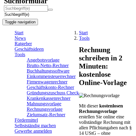
Suchformular
Suchbegriff(e)
Toggle navigation
Start
Start
News
Tools
Ratgeber
Rechnung
Geschäftsideen
Tools
schreiben in 2
Angebotsvorlage
Minuten:
Brutto-Netto-Rechner
Buchhaltungssoftware
kostenlose
Einkommensteuerrechner
Online-Vorlage
Firmenwagenrechner
Geschäftskonto-Rechner
Gründungszuschuss Check
Krankenkassenrechner
Mahnungsvorlage
Mit dieser
kostenlosen
Rechnungsvorlage
Rechnungsvorlage
Zielumsatz-Rechner
erstellen Sie online eine
Fördermittel
vollständige Rechnung mit
Selbstständig machen
allen Pflichtangaben nach §
Gewerbe anmelden
14 UStG – ohne