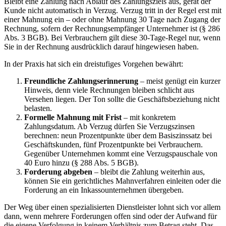
Bleibt eine Zahlung nach Ablauf des Zahlungsziels aus, gerät der
Kunde nicht automatisch in Verzug. Verzug tritt in der Regel erst mit
einer Mahnung ein – oder ohne Mahnung 30 Tage nach Zugang der
Rechnung, sofern der Rechnungsempfänger Unternehmer ist (§ 286
Abs. 3 BGB). Bei Verbrauchern gilt diese 30-Tage-Regel nur, wenn
Sie in der Rechnung ausdrücklich darauf hingewiesen haben.
In der Praxis hat sich ein dreistufiges Vorgehen bewährt:
Freundliche Zahlungserinnerung
– meist genügt ein kurzer
Hinweis, denn viele Rechnungen bleiben schlicht aus
Versehen liegen. Der Ton sollte die Geschäftsbeziehung nicht
belasten.
Formelle Mahnung mit Frist
– mit konkretem
Zahlungsdatum. Ab Verzug dürfen Sie Verzugszinsen
berechnen: neun Prozentpunkte über dem Basiszinssatz bei
Geschäftskunden, fünf Prozentpunkte bei Verbrauchern.
Gegenüber Unternehmen kommt eine Verzugspauschale von
40 Euro hinzu (§ 288 Abs. 5 BGB).
Forderung abgeben
– bleibt die Zahlung weiterhin aus,
können Sie ein gerichtliches Mahnverfahren einleiten oder die
Forderung an ein Inkassounternehmen übergeben.
Der Weg über einen spezialisierten Dienstleister lohnt sich vor allem
dann, wenn mehrere Forderungen offen sind oder der Aufwand für
die eigene Verfolgung in keinem Verhältnis zum Betrag steht. Das