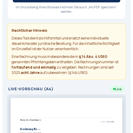
Im Druckdialog Ihres Browsers können Sie auch „Als PDF speichern"
wählen.
Rechtlicher Hinweis
Dieses Tool dient als Hilfsmittel und ersetzt keine individuelle
steuerliche oder juristische Beratung. Für die inhaltliche Richtigkeit
im Einzelfall ist der Nutzer verantwortlich.
Eine Rechnung muss insbesondere die in
§ 14 Abs. 4 UStG
genannten Pflichtangaben enthalten. Die Rechnungsnummer ist
fortlaufend und einmalig
zu vergeben. Rechnungen sind seit
2025
acht Jahre
aufzubewahren (§ 14b UStG).
LIVE-VORSCHAU (A4)
Live
Name des Empfängers
Datum:
08.08.2026
Rechnung Nr. —