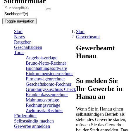
Suchformular
Suchbegriff(e)
Toggle navigation
Start
Start
News
Gewerbeamt
Ratgeber
Gewerbeamt
Geschäftsideen
Tools
Hanau
Angebotsvorlage
Brutto-Netto-Rechner
Buchhaltungssoftware
Einkommensteuerrechner
Firmenwagenrechner
So melden Sie
Geschäftskonto-Rechner
Ihr Gewerbe in
Gründungszuschuss Check
Krankenkassenrechner
Hanau an
Mahnungsvorlage
Rechnungsvorlage
Wenn Sie in Hanau einen
Zielumsatz-Rechner
selbstständigen Betrieb als
Fördermittel
stehendes Gewerbe starten,
Selbstständig machen
müssen Sie das Gewerbe
Gewerbe anmelden
bei der Stadt anmelden. Das