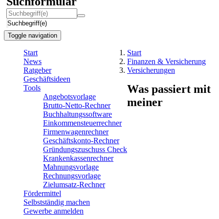
Suchformular
Suchbegriff(e)
Toggle navigation
Start
Start
News
Finanzen & Versicherung
Ratgeber
Versicherungen
Geschäftsideen
Was passiert mit
Tools
Angebotsvorlage
meiner
Brutto-Netto-Rechner
Buchhaltungssoftware
Einkommensteuerrechner
Firmenwagenrechner
Geschäftskonto-Rechner
Gründungszuschuss Check
Krankenkassenrechner
Mahnungsvorlage
Rechnungsvorlage
Zielumsatz-Rechner
Fördermittel
Selbstständig machen
Gewerbe anmelden