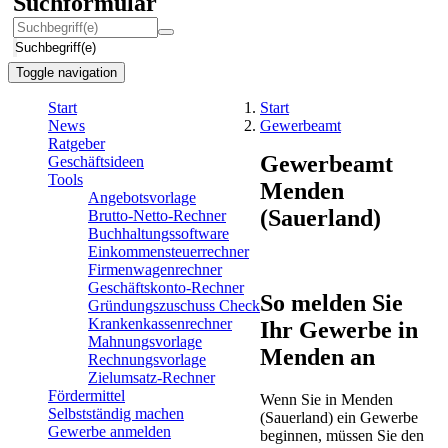
Suchformular
Suchbegriff(e)
Toggle navigation
Start
Start
News
Gewerbeamt
Ratgeber
Gewerbeamt
Geschäftsideen
Tools
Menden
Angebotsvorlage
(Sauerland)
Brutto-Netto-Rechner
Buchhaltungssoftware
Einkommensteuerrechner
Firmenwagenrechner
Geschäftskonto-Rechner
So melden Sie
Gründungszuschuss Check
Krankenkassenrechner
Ihr Gewerbe in
Mahnungsvorlage
Menden an
Rechnungsvorlage
Zielumsatz-Rechner
Fördermittel
Wenn Sie in Menden
Selbstständig machen
(Sauerland) ein Gewerbe
Gewerbe anmelden
beginnen, müssen Sie den