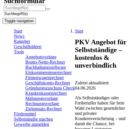
Suchformular
Suchbegriff(e)
Toggle navigation
Start
Start
News
PKV Angebot für
Ratgeber
Geschäftsideen
Selbstständige –
Tools
kostenlos &
Angebotsvorlage
Brutto-Netto-Rechner
unverbindlich
Buchhaltungssoftware
Einkommensteuerrechner
Firmenwagenrechner
Zuletzt aktualisiert:
Geschäftskonto-Rechner
04.06.2026
Gründungszuschuss Check
Krankenkassenrechner
Als Selbstständiger oder
Mahnungsvorlage
Freiberufler haben Sie freie
Rechnungsvorlage
Wahl zwischen gesetzlicher
Zielumsatz-Rechner
und privater
Fördermittel
Krankenversicherung – und
Selbstständig machen
damit die Chance, bei
Gewerbe anmelden
besseren Leistungen