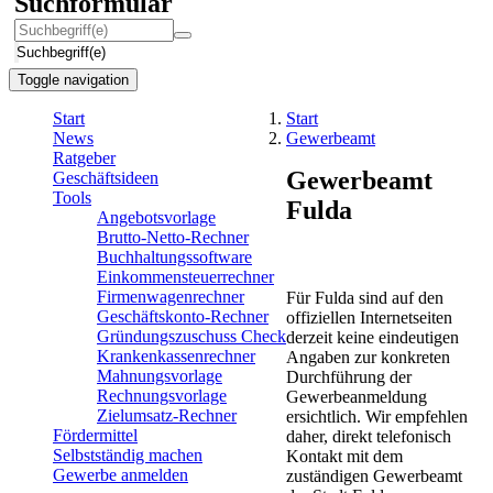
Suchformular
Suchbegriff(e)
Toggle navigation
Start
Start
News
Gewerbeamt
Ratgeber
Gewerbeamt
Geschäftsideen
Tools
Fulda
Angebotsvorlage
Brutto-Netto-Rechner
Buchhaltungssoftware
Einkommensteuerrechner
Firmenwagenrechner
Für Fulda sind auf den
Geschäftskonto-Rechner
offiziellen Internetseiten
Gründungszuschuss Check
derzeit keine eindeutigen
Krankenkassenrechner
Angaben zur konkreten
Mahnungsvorlage
Durchführung der
Rechnungsvorlage
Gewerbeanmeldung
Zielumsatz-Rechner
ersichtlich. Wir empfehlen
Fördermittel
daher, direkt telefonisch
Selbstständig machen
Kontakt mit dem
Gewerbe anmelden
zuständigen Gewerbeamt