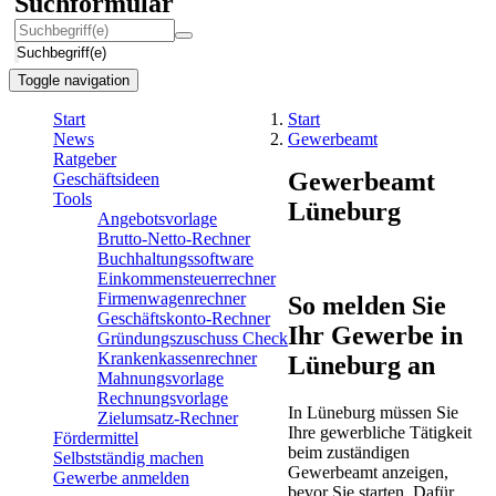
Suchformular
Suchbegriff(e)
Toggle navigation
Start
Start
News
Gewerbeamt
Ratgeber
Gewerbeamt
Geschäftsideen
Tools
Lüneburg
Angebotsvorlage
Brutto-Netto-Rechner
Buchhaltungssoftware
Einkommensteuerrechner
Firmenwagenrechner
So melden Sie
Geschäftskonto-Rechner
Ihr Gewerbe in
Gründungszuschuss Check
Krankenkassenrechner
Lüneburg an
Mahnungsvorlage
Rechnungsvorlage
In Lüneburg müssen Sie
Zielumsatz-Rechner
Ihre gewerbliche Tätigkeit
Fördermittel
beim zuständigen
Selbstständig machen
Gewerbeamt anzeigen,
Gewerbe anmelden
bevor Sie starten. Dafür