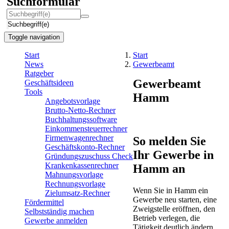
Suchformular
Suchbegriff(e)
Toggle navigation
Start
Start
News
Gewerbeamt
Ratgeber
Gewerbeamt
Geschäftsideen
Tools
Hamm
Angebotsvorlage
Brutto-Netto-Rechner
Buchhaltungssoftware
Einkommensteuerrechner
Firmenwagenrechner
So melden Sie
Geschäftskonto-Rechner
Ihr Gewerbe in
Gründungszuschuss Check
Krankenkassenrechner
Hamm an
Mahnungsvorlage
Rechnungsvorlage
Wenn Sie in Hamm ein
Zielumsatz-Rechner
Gewerbe neu starten, eine
Fördermittel
Zweigstelle eröffnen, den
Selbstständig machen
Betrieb verlegen, die
Gewerbe anmelden
Tätigkeit deutlich ändern