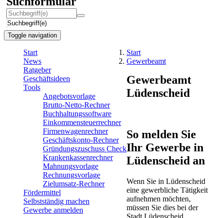
Suchformular
Suchbegriff(e)
Toggle navigation
Start
Start
News
Gewerbeamt
Ratgeber
Gewerbeamt
Geschäftsideen
Tools
Lüdenscheid
Angebotsvorlage
Brutto-Netto-Rechner
Buchhaltungssoftware
Einkommensteuerrechner
Firmenwagenrechner
So melden Sie
Geschäftskonto-Rechner
Ihr Gewerbe in
Gründungszuschuss Check
Krankenkassenrechner
Lüdenscheid an
Mahnungsvorlage
Rechnungsvorlage
Wenn Sie in Lüdenscheid
Zielumsatz-Rechner
eine gewerbliche Tätigkeit
Fördermittel
aufnehmen möchten,
Selbstständig machen
müssen Sie dies bei der
Gewerbe anmelden
Stadt Lüdenscheid