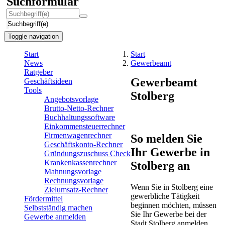
Suchformular
Suchbegriff(e)
Toggle navigation
Start
Start
News
Gewerbeamt
Ratgeber
Gewerbeamt
Geschäftsideen
Tools
Stolberg
Angebotsvorlage
Brutto-Netto-Rechner
Buchhaltungssoftware
Einkommensteuerrechner
Firmenwagenrechner
So melden Sie
Geschäftskonto-Rechner
Ihr Gewerbe in
Gründungszuschuss Check
Krankenkassenrechner
Stolberg an
Mahnungsvorlage
Rechnungsvorlage
Wenn Sie in Stolberg eine
Zielumsatz-Rechner
gewerbliche Tätigkeit
Fördermittel
beginnen möchten, müssen
Selbstständig machen
Sie Ihr Gewerbe bei der
Gewerbe anmelden
Stadt Stolberg anmelden.