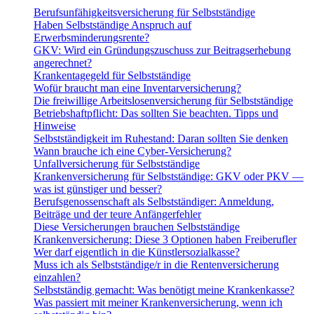
Berufsunfähigkeitsversicherung für Selbstständige
Haben Selbstständige Anspruch auf
Erwerbsminderungsrente?
GKV: Wird ein Gründungszuschuss zur Beitragserhebung
angerechnet?
Krankentagegeld für Selbstständige
Wofür braucht man eine Inventarversicherung?
Die freiwillige Arbeitslosenversicherung für Selbstständige
Betriebshaftpflicht: Das sollten Sie beachten. Tipps und
Hinweise
Selbstständigkeit im Ruhestand: Daran sollten Sie denken
Wann brauche ich eine Cyber-Versicherung?
Unfallversicherung für Selbstständige
Krankenversicherung für Selbstständige: GKV oder PKV —
was ist günstiger und besser?
Berufsgenossenschaft als Selbstständiger: Anmeldung,
Beiträge und der teure Anfängerfehler
Diese Versicherungen brauchen Selbstständige
Krankenversicherung: Diese 3 Optionen haben Freiberufler
Wer darf eigentlich in die Künstlersozialkasse?
Muss ich als Selbstständige/r in die Rentenversicherung
einzahlen?
Selbstständig gemacht: Was benötigt meine Krankenkasse?
Was passiert mit meiner Krankenversicherung, wenn ich