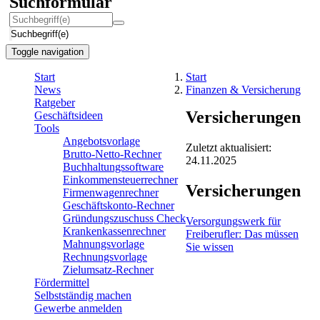
Suchformular
Suchbegriff(e)
Toggle navigation
Start
Start
News
Finanzen & Versicherung
Ratgeber
Versicherungen
Geschäftsideen
Tools
Angebotsvorlage
Zuletzt aktualisiert:
Brutto-Netto-Rechner
24.11.2025
Buchhaltungssoftware
Einkommensteuerrechner
Versicherungen
Firmenwagenrechner
Geschäftskonto-Rechner
Gründungszuschuss Check
Versorgungswerk für
Krankenkassenrechner
Freiberufler: Das müssen
Mahnungsvorlage
Sie wissen
Rechnungsvorlage
Zielumsatz-Rechner
Fördermittel
Selbstständig machen
Gewerbe anmelden