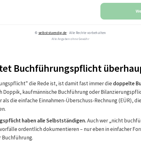
We
©
selbststaendig.de
· Alle Rechte vorbehalten
Alle Angaben ohne Gewähr
et Buchführungspflicht überhau
gspflicht" die Rede ist, ist damit fast immer die
doppelte B
 Doppik, kaufmännische Buchführung oder Bilanzierungspflich
r als die einfache Einnahmen-Überschuss-Rechnung (EÜR), die
en.
gspflicht haben alle Selbstständigen.
Auch wer „nicht buchfüh
vorfälle ordentlich dokumentieren – nur eben in einfacher For
r Buchführung.