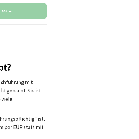
iter →
pt?
uchführung mit
t genannt. Sie ist
 viele
rungspflichtig" ist,
m per EÜR statt mit