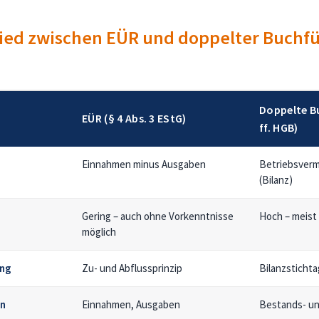
ied zwischen EÜR und doppelter Buchf
Doppelte B
EÜR (§ 4 Abs. 3 EStG)
ff. HGB)
Einnahmen minus Ausgaben
Betriebsverm
(Bilanz)
Gering – auch ohne Vorkenntnisse
Hoch – meist
möglich
ung
Zu- und Abflussprinzip
Bilanzstichta
en
Einnahmen, Ausgaben
Bestands- un