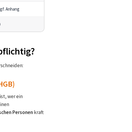
ggf. Anhang
)
flichtig?
rschneiden:
 HGB)
st, wer ein
einen
tischen Personen
kraft