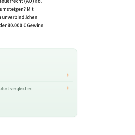
euerrecht (AO) ab.
 umsteigen? Mit
n unverbindlichen
der
80.000 € Gewinn
ofort vergleichen