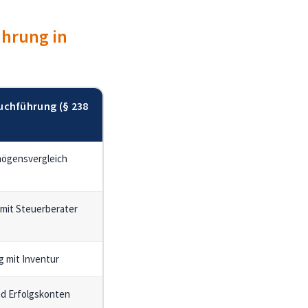
ührung in
uchführung (§ 238
ögensvergleich
 mit Steuerberater
g mit Inventur
d Erfolgskonten