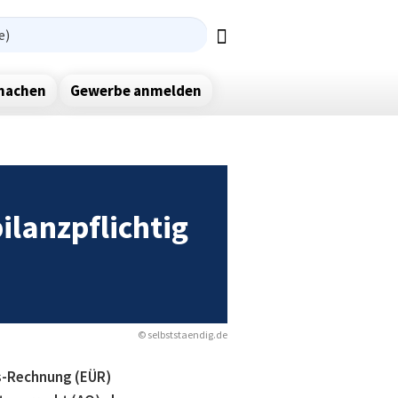
ormular
iff(e)
machen
Gewerbe anmelden
ilanzpflichtig
© selbststaendig.de
ss-Rechnung (EÜR)