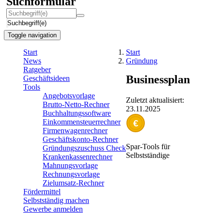
Suchformular
Suchbegriff(e)
Toggle navigation
Start
Start
News
Gründung
Ratgeber
Businessplan
Geschäftsideen
Tools
Angebotsvorlage
Zuletzt aktualisiert:
Brutto-Netto-Rechner
23.11.2025
Buchhaltungssoftware
Einkommensteuerrechner
€
Firmenwagenrechner
Geschäftskonto-Rechner
Spar-Tools für
Gründungszuschuss Check
Selbstständige
Krankenkassenrechner
Mahnungsvorlage
Rechnungsvorlage
Zielumsatz-Rechner
Fördermittel
Selbstständig machen
Gewerbe anmelden