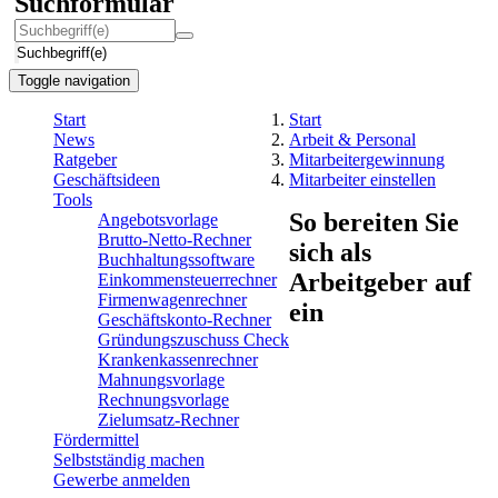
Suchformular
Suchbegriff(e)
Toggle navigation
Start
Start
News
Arbeit & Personal
Ratgeber
Mitarbeitergewinnung
Geschäftsideen
Mitarbeiter einstellen
Tools
So bereiten Sie
Angebotsvorlage
Brutto-Netto-Rechner
sich als
Buchhaltungssoftware
Arbeitgeber auf
Einkommensteuerrechner
Firmenwagenrechner
ein
Geschäftskonto-Rechner
Gründungszuschuss Check
Krankenkassenrechner
Mahnungsvorlage
Rechnungsvorlage
Zielumsatz-Rechner
Fördermittel
Selbstständig machen
Gewerbe anmelden