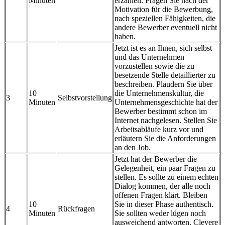
Minuten
erzählen. Fragen Sie nach der
Motivation für die Bewerbung,
nach speziellen Fähigkeiten, die
andere Bewerber eventuell nicht
haben.
Jetzt ist es an Ihnen, sich selbst
und das Unternehmen
vorzustellen sowie die zu
besetzende Stelle detaillierter zu
beschreiben. Plaudern Sie über
10
die Unternehmenskultur, die
3
Selbstvorstellung
Minuten
Unternehmensgeschichte hat der
Bewerber bestimmt schon im
Internet nachgelesen. Stellen Sie
Arbeitsabläufe kurz vor und
erläutern Sie die Anforderungen
an den Job.
Jetzt hat der Bewerber die
Gelegenheit, ein paar Fragen zu
stellen. Es sollte zu einem echten
Dialog kommen, der alle noch
offenen Fragen klärt. Bleiben
10
Sie in dieser Phase authentisch.
4
Rückfragen
Minuten
Sie sollten weder lügen noch
ausweichend antworten. Clevere