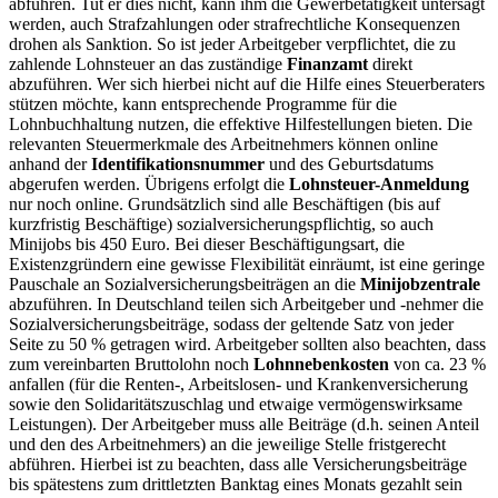
abführen. Tut er dies nicht, kann ihm die Gewerbetätigkeit untersagt
werden, auch Strafzahlungen oder strafrechtliche Konsequenzen
drohen als Sanktion. So ist jeder Arbeitgeber verpflichtet, die zu
zahlende Lohnsteuer an das zuständige
Finanzamt
direkt
abzuführen. Wer sich hierbei nicht auf die Hilfe eines Steuerberaters
stützen möchte, kann entsprechende Programme für die
Lohnbuchhaltung nutzen, die effektive Hilfestellungen bieten. Die
relevanten Steuermerkmale des Arbeitnehmers können online
anhand der
Identifikationsnummer
und des Geburtsdatums
abgerufen werden. Übrigens erfolgt die
Lohnsteuer-Anmeldung
nur noch online. Grundsätzlich sind alle Beschäftigen (bis auf
kurzfristig Beschäftige) sozialversicherungspflichtig, so auch
Minijobs bis 450 Euro. Bei dieser Beschäftigungsart, die
Existenzgründern eine gewisse Flexibilität einräumt, ist eine geringe
Pauschale an Sozialversicherungsbeiträgen an die
Minijobzentrale
abzuführen. In Deutschland teilen sich Arbeitgeber und -nehmer die
Sozialversicherungsbeiträge, sodass der geltende Satz von jeder
Seite zu 50 % getragen wird. Arbeitgeber sollten also beachten, dass
zum vereinbarten Bruttolohn noch
Lohnnebenkosten
von ca. 23 %
anfallen (für die Renten-, Arbeitslosen- und Krankenversicherung
sowie den Solidaritätszuschlag und etwaige vermögenswirksame
Leistungen). Der Arbeitgeber muss alle Beiträge (d.h. seinen Anteil
und den des Arbeitnehmers) an die jeweilige Stelle fristgerecht
abführen. Hierbei ist zu beachten, dass alle Versicherungsbeiträge
bis spätestens zum drittletzten Banktag eines Monats gezahlt sein