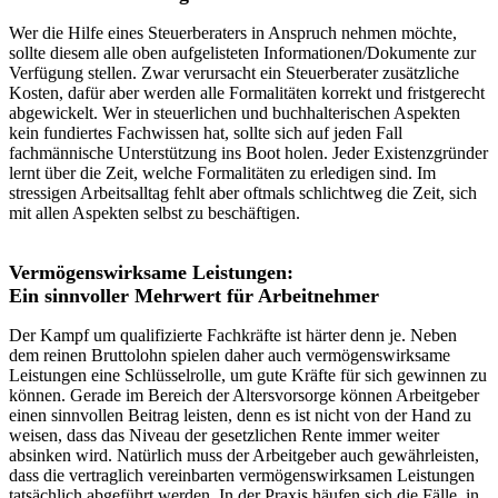
Wer die Hilfe eines Steuerberaters in Anspruch nehmen möchte,
sollte diesem alle oben aufgelisteten Informationen/Dokumente zur
Verfügung stellen. Zwar verursacht ein Steuerberater zusätzliche
Kosten, dafür aber werden alle Formalitäten korrekt und fristgerecht
abgewickelt. Wer in steuerlichen und buchhalterischen Aspekten
kein fundiertes Fachwissen hat, sollte sich auf jeden Fall
fachmännische Unterstützung ins Boot holen. Jeder Existenzgründer
lernt über die Zeit, welche Formalitäten zu erledigen sind. Im
stressigen Arbeitsalltag fehlt aber oftmals schlichtweg die Zeit, sich
mit allen Aspekten selbst zu beschäftigen.
Vermögenswirksame Leistungen:
Ein sinnvoller Mehrwert für Arbeitnehmer
Der Kampf um qualifizierte Fachkräfte ist härter denn je. Neben
dem reinen Bruttolohn spielen daher auch vermögenswirksame
Leistungen eine Schlüsselrolle, um gute Kräfte für sich gewinnen zu
können. Gerade im Bereich der Altersvorsorge können Arbeitgeber
einen sinnvollen Beitrag leisten, denn es ist nicht von der Hand zu
weisen, dass das Niveau der gesetzlichen Rente immer weiter
absinken wird. Natürlich muss der Arbeitgeber auch gewährleisten,
dass die vertraglich vereinbarten vermögenswirksamen Leistungen
tatsächlich abgeführt werden. In der Praxis häufen sich die Fälle, in