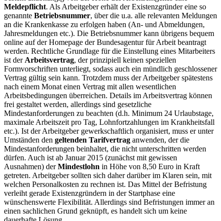
Meldepflicht
. Als Arbeitgeber erhält der Existenzgründer eine so
genannte
Betriebsnummer
, über die u.a. alle relevanten Meldungen
an die Krankenkasse zu erfolgen haben (An- und Abmeldungen,
Jahresmeldungen etc.). Die Betriebsnummer kann übrigens bequem
online auf der Homepage der Bundesagentur für Arbeit beantragt
werden. Rechtliche Grundlage für die Einstellung eines Mitarbeiters
ist der
Arbeitsvertrag
, der prinzipiell keinen speziellen
Formvorschriften unterliegt, sodass auch ein mündlich geschlossener
Vertrag gültig sein kann. Trotzdem muss der Arbeitgeber spätestens
nach einem Monat einen Vertrag mit allen wesentlichen
Arbeitsbedingungen überreichen. Details im Arbeitsvertrag können
frei gestaltet werden, allerdings sind gesetzliche
Mindestanforderungen zu beachten (d.h. Minimum 24 Urlaubstage,
maximale Arbeitszeit pro Tag, Lohnfortzahlungen im Krankheitsfall
etc.). Ist der Arbeitgeber gewerkschaftlich organisiert, muss er unter
Umständen den
geltenden Tarifvertrag
anwenden, der die
Mindestanforderungen beinhaltet, die nicht unterschritten werden
dürfen. Auch ist ab Januar 2015 (zunächst mit gewissen
Ausnahmen) der
Mindestlohn
in Höhe von 8,50 Euro in Kraft
getreten. Arbeitgeber sollten sich daher darüber im Klaren sein, mit
welchen Personalkosten zu rechnen ist. Das Mittel der Befristung
verleiht gerade Existenzgründern in der Startphase eine
wünschenswerte Flexibilität. Allerdings sind Befristungen immer an
einen sachlichen Grund geknüpft, es handelt sich um keine
dauerhafte Lösung.