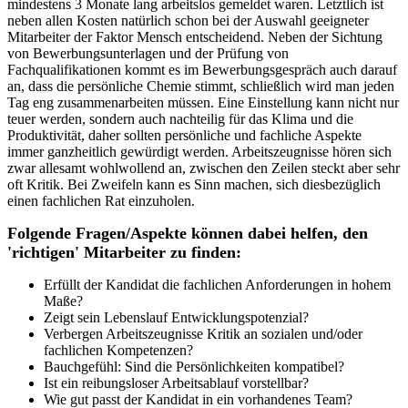
mindestens 3 Monate lang arbeitslos gemeldet waren. Letztlich ist
neben allen Kosten natürlich schon bei der Auswahl geeigneter
Mitarbeiter der Faktor Mensch entscheidend. Neben der Sichtung
von Bewerbungsunterlagen und der Prüfung von
Fachqualifikationen kommt es im Bewerbungsgespräch auch darauf
an, dass die persönliche Chemie stimmt, schließlich wird man jeden
Tag eng zusammenarbeiten müssen. Eine Einstellung kann nicht nur
teuer werden, sondern auch nachteilig für das Klima und die
Produktivität, daher sollten persönliche und fachliche Aspekte
immer ganzheitlich gewürdigt werden. Arbeitszeugnisse hören sich
zwar allesamt wohlwollend an, zwischen den Zeilen steckt aber sehr
oft Kritik. Bei Zweifeln kann es Sinn machen, sich diesbezüglich
einen fachlichen Rat einzuholen.
Folgende Fragen/Aspekte können dabei helfen, den
'richtigen' Mitarbeiter zu finden:
Erfüllt der Kandidat die fachlichen Anforderungen in hohem
Maße?
Zeigt sein Lebenslauf Entwicklungspotenzial?
Verbergen Arbeitszeugnisse Kritik an sozialen und/oder
fachlichen Kompetenzen?
Bauchgefühl: Sind die Persönlichkeiten kompatibel?
Ist ein reibungsloser Arbeitsablauf vorstellbar?
Wie gut passt der Kandidat in ein vorhandenes Team?