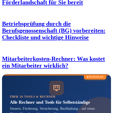
Förderlandschaft für Sie bereit
Betriebsprüfung durch die
Berufsgenossenschaft (BG) vorbereiten:
Checkliste und wichtige Hinweise
Mitarbeiterkosten-Rechner: Was kostet
ein Mitarbeiter wirklich?
KOSTENLOS
ÜBER 20 TOOLS & RECHNER
Alle Rechner und Tools für Selbstständige
Steuern, Förderung, Versicherung, Buchhaltung – auf einen