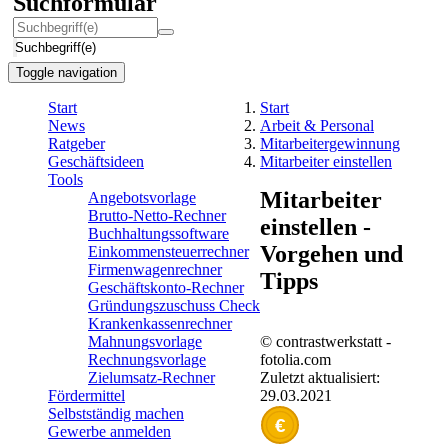
Suchformular
Suchbegriff(e)
Toggle navigation
Start
Start
News
Arbeit & Personal
Ratgeber
Mitarbeitergewinnung
Geschäftsideen
Mitarbeiter einstellen
Tools
Mitarbeiter
Angebotsvorlage
Brutto-Netto-Rechner
einstellen -
Buchhaltungssoftware
Vorgehen und
Einkommensteuerrechner
Firmenwagenrechner
Tipps
Geschäftskonto-Rechner
Gründungszuschuss Check
Krankenkassenrechner
© contrastwerkstatt -
Mahnungsvorlage
fotolia.com
Rechnungsvorlage
Zuletzt aktualisiert:
Zielumsatz-Rechner
29.03.2021
Fördermittel
Selbstständig machen
€
Gewerbe anmelden