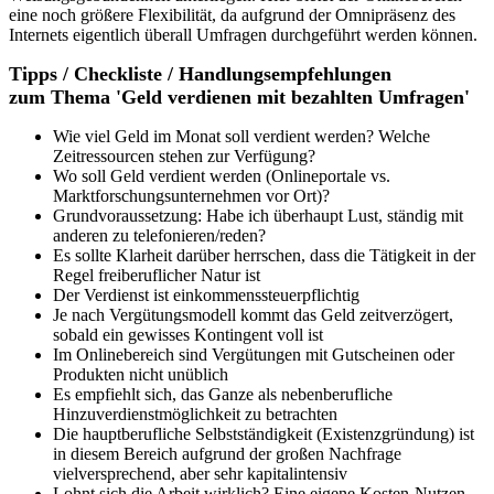
eine noch größere Flexibilität, da aufgrund der Omnipräsenz des
Internets eigentlich überall Umfragen durchgeführt werden können.
Tipps / Checkliste / Handlungsempfehlungen
zum Thema 'Geld verdienen mit bezahlten Umfragen'
Wie viel Geld im Monat soll verdient werden? Welche
Zeitressourcen stehen zur Verfügung?
Wo soll Geld verdient werden (Onlineportale vs.
Marktforschungsunternehmen vor Ort)?
Grundvoraussetzung: Habe ich überhaupt Lust, ständig mit
anderen zu telefonieren/reden?
Es sollte Klarheit darüber herrschen, dass die Tätigkeit in der
Regel freiberuflicher Natur ist
Der Verdienst ist einkommenssteuerpflichtig
Je nach Vergütungsmodell kommt das Geld zeitverzögert,
sobald ein gewisses Kontingent voll ist
Im Onlinebereich sind Vergütungen mit Gutscheinen oder
Produkten nicht unüblich
Es empfiehlt sich, das Ganze als nebenberufliche
Hinzuverdienstmöglichkeit zu betrachten
Die hauptberufliche Selbstständigkeit (Existenzgründung) ist
in diesem Bereich aufgrund der großen Nachfrage
vielversprechend, aber sehr kapitalintensiv
Lohnt sich die Arbeit wirklich? Eine eigene Kosten-Nutzen-