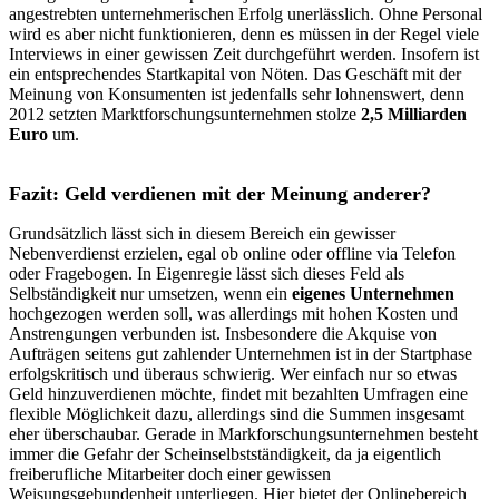
angestrebten unternehmerischen Erfolg unerlässlich. Ohne Personal
wird es aber nicht funktionieren, denn es müssen in der Regel viele
Interviews in einer gewissen Zeit durchgeführt werden. Insofern ist
ein entsprechendes Startkapital von Nöten. Das Geschäft mit der
Meinung von Konsumenten ist jedenfalls sehr lohnenswert, denn
2012 setzten Marktforschungsunternehmen stolze
2,5 Milliarden
Euro
um.
Fazit: Geld verdienen mit der Meinung anderer?
Grundsätzlich lässt sich in diesem Bereich ein gewisser
Nebenverdienst erzielen, egal ob online oder offline via Telefon
oder Fragebogen. In Eigenregie lässt sich dieses Feld als
Selbständigkeit nur umsetzen, wenn ein
eigenes Unternehmen
hochgezogen werden soll, was allerdings mit hohen Kosten und
Anstrengungen verbunden ist. Insbesondere die Akquise von
Aufträgen seitens gut zahlender Unternehmen ist in der Startphase
erfolgskritisch und überaus schwierig. Wer einfach nur so etwas
Geld hinzuverdienen möchte, findet mit bezahlten Umfragen eine
flexible Möglichkeit dazu, allerdings sind die Summen insgesamt
eher überschaubar. Gerade in Markforschungsunternehmen besteht
immer die Gefahr der Scheinselbstständigkeit, da ja eigentlich
freiberufliche Mitarbeiter doch einer gewissen
Weisungsgebundenheit unterliegen. Hier bietet der Onlinebereich