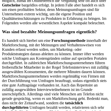
möglich, zumal im Onlinebereich die Vergütung sehr oft auch über
Gutscheine
bargeldlos erfolgt. In jedem Falle aber handelt es sich
um einen profitablen Sektor, denn Meinungsumfragen sind für
Unternehmen extrem wichtig, um die eigene Position und
Qualitätseinschätzungen zu Produkten in Erfahrung zu bringen. Im
Folgenden werden alle wesentlichen Aspekte kompakt beleuchtet.
Was sind bezahlte Meinungsumfragen eigentlich?
Es handelt sich hierbei um eine
Forschungsmethode
innerhalb der
Marktforschung, mit der Meinungen und Verhaltensweisen von
Kunden erfasst werden sollen, um Marketing- oder
Produktstrategien daraus ableiten zu können. Immer öfter werden
solche Umfragen aus Kostengründen online auf speziellen Portalen
durchgeführt. In zahlreichen Marktforschungsunternehmen führen
freiberufliche Mitarbeiter in der Regel Telefoninterviews mit zufällig
ausgewählten Konsumenten, die mehrere Minuten dauern können.
Marktforschungsunternehmen werden regelmäßig von Firmen mit
der Durchführung von Umfragen beauftragt, sodass eigentlich stets
eine gute Auftragslage vorhanden ist. Auch das Repertoire an
zufällig ausgewählten Interviewteilnehmern ist im Grunde
unerschöpflich. Allerdings sind viele Menschen am Telefon nicht
gerade gesprächig, wenn es um Marktforschung geht. Bedenkt man,
dass nicht der Zeitaufwand, sondern die
tatsächlich
durchgeführten
Umfragen bezahlt werden, relativieren sich sehr