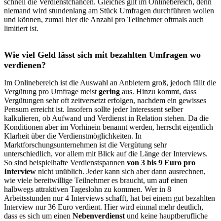
schnell die Verdienstchancen. Gleiches gilt im Onlinebereich, denn
niemand wird stundenlang am Stück Umfragen durchführen wollen
und können, zumal hier die Anzahl pro Teilnehmer oftmals auch
limitiert ist.
Wie viel Geld lässt sich mit bezahlten Umfragen wo
verdienen?
Im Onlinebereich ist die Auswahl an Anbietern groß, jedoch fällt die
Vergütung pro Umfrage meist
gering
aus. Hinzu kommt, dass
Vergütungen sehr oft zeitversetzt erfolgen, nachdem ein gewisses
Pensum erreicht ist. Insofern sollte jeder Interessent selber
kalkulieren, ob Aufwand und Verdienst in Relation stehen. Da die
Konditionen aber im Vorhinein benannt werden, herrscht eigentlich
Klarheit über die Verdienstmöglichkeiten. In
Marktforschungsunternehmen ist die Vergütung sehr
unterschiedlich, vor allem mit Blick auf die Länge der Interviews.
So sind beispielhafte Verdienstspannen
von
3 bis 9 Euro pro
Interview
nicht unüblich. Jeder kann sich aber dann ausrechnen,
wie viele bereitwillige Teilnehmer es braucht, um auf einen
halbwegs attraktiven Tageslohn zu kommen. Wer in 8
Arbeitsstunden nur 4 Interviews schafft, hat bei einem gut bezahlten
Interview nur 36 Euro verdient. Hier wird einmal mehr deutlich,
dass es sich um einen
Nebenverdienst
und keine hauptberufliche