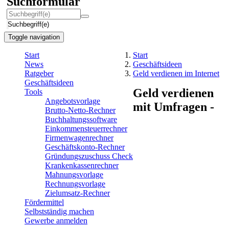
Suchformular
Suchbegriff(e)
Toggle navigation
Start
Start
News
Geschäftsideen
Ratgeber
Geld verdienen im Internet
Geschäftsideen
Geld verdienen
Tools
Angebotsvorlage
mit Umfragen -
Brutto-Netto-Rechner
Buchhaltungssoftware
Einkommensteuerrechner
Firmenwagenrechner
Geschäftskonto-Rechner
Gründungszuschuss Check
Krankenkassenrechner
Mahnungsvorlage
Rechnungsvorlage
Zielumsatz-Rechner
Fördermittel
Selbstständig machen
Gewerbe anmelden