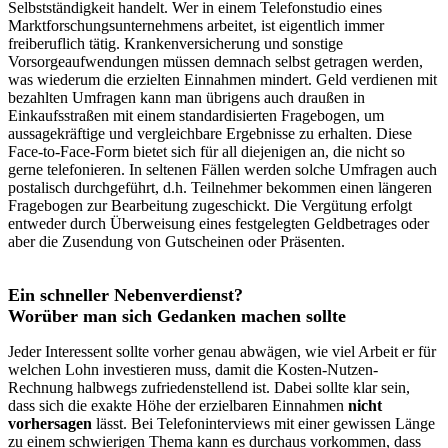
Selbstständigkeit handelt. Wer in einem Telefonstudio eines
Marktforschungsunternehmens arbeitet, ist eigentlich immer
freiberuflich tätig. Krankenversicherung und sonstige
Vorsorgeaufwendungen müssen demnach selbst getragen werden,
was wiederum die erzielten Einnahmen mindert. Geld verdienen mit
bezahlten Umfragen kann man übrigens auch draußen in
Einkaufsstraßen mit einem standardisierten Fragebogen, um
aussagekräftige und vergleichbare Ergebnisse zu erhalten. Diese
Face-to-Face-Form bietet sich für all diejenigen an, die nicht so
gerne telefonieren. In seltenen Fällen werden solche Umfragen auch
postalisch durchgeführt, d.h. Teilnehmer bekommen einen längeren
Fragebogen zur Bearbeitung zugeschickt. Die Vergütung erfolgt
entweder durch Überweisung eines festgelegten Geldbetrages oder
aber die Zusendung von Gutscheinen oder Präsenten.
Ein schneller Nebenverdienst?
Worüber man sich Gedanken machen sollte
Jeder Interessent sollte vorher genau abwägen, wie viel Arbeit er für
welchen Lohn investieren muss, damit die Kosten-Nutzen-
Rechnung halbwegs zufriedenstellend ist. Dabei sollte klar sein,
dass sich die exakte Höhe der erzielbaren Einnahmen
nicht
vorhersagen
lässt. Bei Telefoninterviews mit einer gewissen Länge
zu einem schwierigen Thema kann es durchaus vorkommen, dass