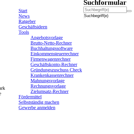
Suchformular
Start
News
Suchbegriff(e)
Ratgeber
Geschäftsideen
Tools
Angebotsvorlage
Brutto-Netto-Rechner
Buchhaltungssoftware
Einkommensteuerrechner
Firmenwagenrechner
Geschäftskonto-Rechner
Gründungszuschuss Check
Krankenkassenrechner
Mahnungsvorlage
Rechnungsvorlage
ark
Zielumsatz-Rechner
e
Fördermittel
Selbstständig machen
Gewerbe anmelden