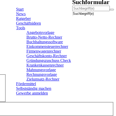
Suchformular
Start
News
Suchbegriff(e)
Ratgeber
Geschäftsideen
Tools
Angebotsvorlage
Brutto-Netto-Rechner
Buchhaltungssoftware
Einkommensteuerrechner
Firmenwagenrechner
Geschäftskonto-Rechner
Gründungszuschuss Check
Krankenkassenrechner
Mahnungsvorlage
Rechnungsvorlage
Zielumsatz-Rechner
Fördermittel
Selbstständig machen
Gewerbe anmelden