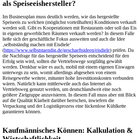
als Speiseeishersteller?
Im Businessplan muss deutlich werden, wie das hergestellte
Speiseeis zu welchen (möglichst vorteilhaften) Konditionen verkauft
werden soll. Gibt es Kooperationen mit Restaurants oder soll das Eis
in eigenen gewerblichen Räumen verkauft werden? In diesem Falle
ließe sich der geschäftliche Fokus ausweiten und auch die Idee
‚selbstständig machen mit Eisdiele‘
(
https://www.selbststaendig.de/geschaeftsideen/eisdiele
) prüfen. Da
die Nachfrage für das hergestellte Speiseeis entscheidend für den
Erfolg sein wird, sollten die Vertriebswege sorgfältig gewählt
werden. Denkbar wäre es auch, mobil mit einem eigenen Eiswagen
unterwegs zu sein, womit allerdings abgesehen von einem
Reisegewerbe weitere, mitunter hohe Investitionskosten verbunden
wären. Natürlich kann mittlerweile auch das Internet als
Vertriebsweg genutzt werden, um deutschlandweit eine noch
größere Zielgruppe anzuvisieren. In diesem Fall muss aber mit Blick
auf die Qualität Klarheit darüber herrschen, inwiefern die
Verpackung und der Logistikprozess eine lückenlose Kühlkette
garantieren können.
Kaufmännisches Können: Kalkulation &
Wirtschaftlichkeit