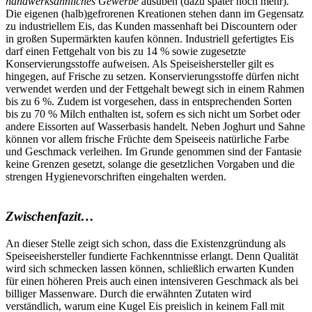
handwerksähnliches Gewerbe
ausüben (dazu später noch mehr).
Die eigenen (halb)gefrorenen Kreationen stehen dann im Gegensatz
zu industriellem Eis, das Kunden massenhaft bei Discountern oder
in großen Supermärkten kaufen können. Industriell gefertigtes Eis
darf einen Fettgehalt von bis zu 14 % sowie zugesetzte
Konservierungsstoffe aufweisen. Als Speiseishersteller gilt es
hingegen, auf Frische zu setzen. Konservierungsstoffe dürfen nicht
verwendet werden und der Fettgehalt bewegt sich in einem Rahmen
bis zu 6 %. Zudem ist vorgesehen, dass in entsprechenden Sorten
bis zu 70 % Milch enthalten ist, sofern es sich nicht um Sorbet oder
andere Eissorten auf Wasserbasis handelt. Neben Joghurt und Sahne
können vor allem frische Früchte dem Speiseeis natürliche Farbe
und Geschmack verleihen. Im Grunde genommen sind der Fantasie
keine Grenzen gesetzt, solange die gesetzlichen Vorgaben und die
strengen Hygienevorschriften eingehalten werden.
Zwischenfazit…
An dieser Stelle zeigt sich schon, dass die Existenzgründung als
Speiseeishersteller fundierte Fachkenntnisse erlangt. Denn Qualität
wird sich schmecken lassen können, schließlich erwarten Kunden
für einen höheren Preis auch einen intensiveren Geschmack als bei
billiger Massenware. Durch die erwähnten Zutaten wird
verständlich, warum eine Kugel Eis preislich in keinem Fall mit