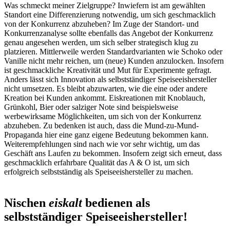
Was schmeckt meiner Zielgruppe? Inwiefern ist am gewählten
Standort eine Differenzierung notwendig, um sich geschmacklich
von der Konkurrenz abzuheben? Im Zuge der Standort- und
Konkurrenzanalyse sollte ebenfalls das Angebot der Konkurrenz
genau angesehen werden, um sich selber strategisch klug zu
platzieren. Mittlerweile werden Standardvarianten wie Schoko oder
Vanille nicht mehr reichen, um (neue) Kunden anzulocken. Insofern
ist geschmackliche Kreativität und Mut für Experimente gefragt.
Anders lässt sich Innovation als selbstständiger Speiseeishersteller
nicht umsetzen. Es bleibt abzuwarten, wie die eine oder andere
Kreation bei Kunden ankommt. Eiskreationen mit Knoblauch,
Grünkohl, Bier oder salziger Note sind beispielsweise
werbewirksame Möglichkeiten, um sich von der Konkurrenz
abzuheben. Zu bedenken ist auch, dass die Mund-zu-Mund-
Propaganda hier eine ganz eigene Bedeutung bekommen kann.
Weiterempfehlungen sind nach wie vor sehr wichtig, um das
Geschäft ans Laufen zu bekommen. Insofern zeigt sich erneut, dass
geschmacklich erfahrbare Qualität das A & O ist, um sich
erfolgreich selbstständig als Speiseeishersteller zu machen.
Nischen
eiskalt
bedienen als
selbstständiger Speiseeishersteller!