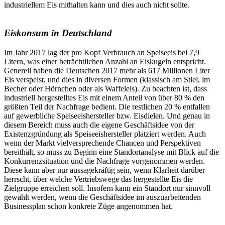
industriellem Eis mithalten kann und dies auch nicht sollte.
Eiskonsum in Deutschland
Im Jahr 2017 lag der pro Kopf Verbrauch an Speiseeis bei 7,9
Litern, was einer beträchtlichen Anzahl an Eiskugeln entspricht.
Generell haben die Deutschen 2017 mehr als 617 Millionen Liter
Eis verspeist, und dies in diversen Formen (klassisch am Stiel, im
Becher oder Hörnchen oder als Waffeleis). Zu beachten ist, dass
industriell hergestelltes Eis mit einem Anteil von über 80 % den
größten Teil der Nachfrage bedient. Die restlichen 20 % entfallen
auf gewerbliche Speiseeishersteller bzw. Eisdielen. Und genau in
diesem Bereich muss auch die eigene Geschäftsidee von der
Existenzgründung als Speiseeishersteller platziert werden. Auch
wenn der Markt vielversprechende Chancen und Perspektiven
bereithält, so muss zu Beginn eine Standortanalyse mit Blick auf die
Konkurrenzsituation und die Nachfrage vorgenommen werden.
Diese kann aber nur aussagekräftig sein, wenn Klarheit darüber
herrscht, über welche Vertriebswege das hergestellte Eis die
Zielgruppe erreichen soll. Insofern kann ein Standort nur sinnvoll
gewählt werden, wenn die Geschäftsidee im auszuarbeitenden
Businessplan schon konkrete Züge angenommen hat.