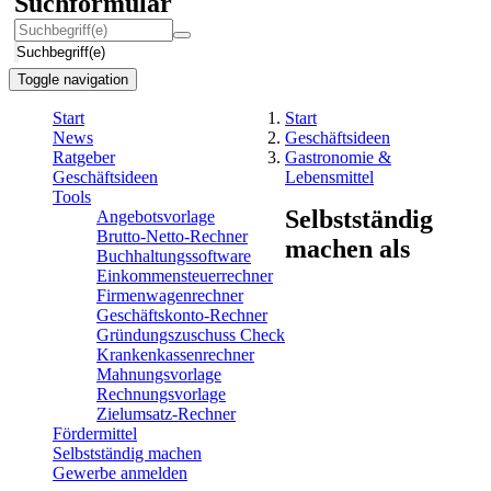
Suchformular
Suchbegriff(e)
Toggle navigation
Start
Start
News
Geschäftsideen
Ratgeber
Gastronomie &
Geschäftsideen
Lebensmittel
Tools
Selbstständig
Angebotsvorlage
Brutto-Netto-Rechner
machen als
Buchhaltungssoftware
Einkommensteuerrechner
Firmenwagenrechner
Geschäftskonto-Rechner
Gründungszuschuss Check
Krankenkassenrechner
Mahnungsvorlage
Rechnungsvorlage
Zielumsatz-Rechner
Fördermittel
Selbstständig machen
Gewerbe anmelden