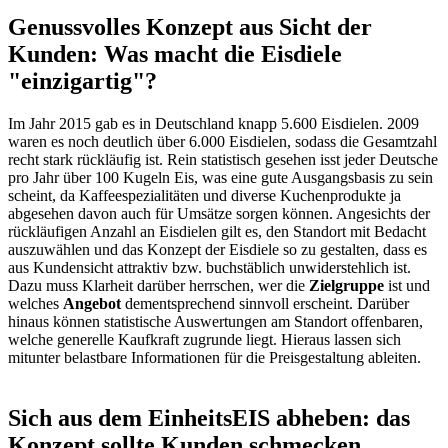
Genussvolles Konzept aus Sicht der
Kunden: Was macht die Eisdiele
"einzigartig"?
Im Jahr 2015 gab es in Deutschland knapp 5.600 Eisdielen. 2009
waren es noch deutlich über 6.000 Eisdielen, sodass die Gesamtzahl
recht stark rückläufig ist. Rein statistisch gesehen isst jeder Deutsche
pro Jahr über 100 Kugeln Eis, was eine gute Ausgangsbasis zu sein
scheint, da Kaffeespezialitäten und diverse Kuchenprodukte ja
abgesehen davon auch für Umsätze sorgen können. Angesichts der
rückläufigen Anzahl an Eisdielen gilt es, den Standort mit Bedacht
auszuwählen und das Konzept der Eisdiele so zu gestalten, dass es
aus Kundensicht attraktiv bzw. buchstäblich unwiderstehlich ist.
Dazu muss Klarheit darüber herrschen, wer die
Zielgruppe
ist und
welches
Angebot
dementsprechend sinnvoll erscheint. Darüber
hinaus können statistische Auswertungen am Standort offenbaren,
welche generelle Kaufkraft zugrunde liegt. Hieraus lassen sich
mitunter belastbare Informationen für die Preisgestaltung ableiten.
Sich aus dem EinheitsEIS abheben: das
Konzept sollte Kunden schmecken