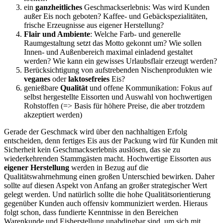
ein
ganzheitliches
Geschmackserlebnis: Was wird Kunden
außer Eis noch geboten? Kaffee- und Gebäckspezialitäten,
frische Erzeugnisse aus eigener Herstellung?
Flair und Ambiente
: Welche Farb- und generelle
Raumgestaltung setzt das Motto gekonnt um? Wie sollen
Innen- und Außenbereich maximal einladend gestaltet
werden? Wie kann ein gewisses Urlaubsflair erzeugt werden?
Berücksichtigung von aufstrebenden Nischenprodukten wie
veganes
oder
laktosefreies
Eis?
genießbare
Qualität
und offene Kommunikation: Fokus auf
selbst hergestellte Eissorten und Auswahl von hochwertigen
Rohstoffen (=> Basis für höhere Preise, die aber trotzdem
akzeptiert werden)
Gerade der Geschmack wird über den nachhaltigen Erfolg
entscheiden, denn fertiges Eis aus der Packung wird für Kunden mit
Sicherheit kein Geschmackserlebnis auslösen, das sie zu
wiederkehrenden Stammgästen macht. Hochwertige Eissorten aus
eigener Herstellung
werden in Bezug auf die
Qualitätswahrnehmung einen großen Unterschied bewirken. Daher
sollte auf diesen Aspekt von Anfang an großer strategischer Wert
gelegt werden. Und natürlich sollte die hohe Qualitätsorientierung
gegenüber Kunden auch offensiv kommuniziert werden. Hieraus
folgt schon, dass fundierte Kenntnisse in den Bereichen
Warenkunde und Eisherstellung unabdingbar sind, um sich mit