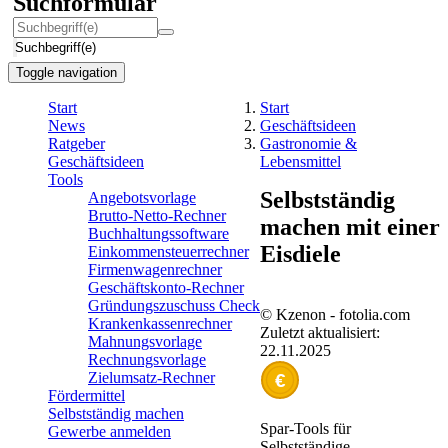
Suchformular
Suchbegriff(e)
Toggle navigation
Start
Start
News
Geschäftsideen
Ratgeber
Gastronomie &
Geschäftsideen
Lebensmittel
Tools
Selbstständig
Angebotsvorlage
Brutto-Netto-Rechner
machen mit einer
Buchhaltungssoftware
Eisdiele
Einkommensteuerrechner
Firmenwagenrechner
Geschäftskonto-Rechner
Gründungszuschuss Check
© Kzenon - fotolia.com
Krankenkassenrechner
Zuletzt aktualisiert:
Mahnungsvorlage
22.11.2025
Rechnungsvorlage
Zielumsatz-Rechner
€
Fördermittel
Selbstständig machen
Spar-Tools für
Gewerbe anmelden
Selbstständige