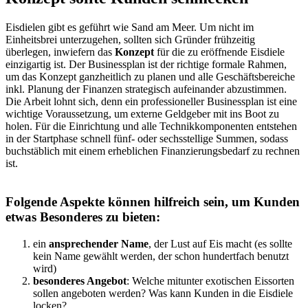
Eisdielen gibt es geführt wie Sand am Meer. Um nicht im
Einheitsbrei unterzugehen, sollten sich Gründer frühzeitig
überlegen, inwiefern das
Konzept
für die zu eröffnende Eisdiele
einzigartig ist. Der Businessplan ist der richtige formale Rahmen,
um das Konzept ganzheitlich zu planen und alle Geschäftsbereiche
inkl. Planung der Finanzen strategisch aufeinander abzustimmen.
Die Arbeit lohnt sich, denn ein professioneller Businessplan ist eine
wichtige Voraussetzung, um externe Geldgeber mit ins Boot zu
holen. Für die Einrichtung und alle Technikkomponenten entstehen
in der Startphase schnell fünf- oder sechsstellige Summen, sodass
buchstäblich mit einem erheblichen Finanzierungsbedarf zu rechnen
ist.
Folgende Aspekte können hilfreich sein, um Kunden
etwas Besonderes zu bieten:
ein
ansprechender Name
, der Lust auf Eis macht (es sollte
kein Name gewählt werden, der schon hundertfach benutzt
wird)
besonderes Angebot
: Welche mitunter exotischen Eissorten
sollen angeboten werden? Was kann Kunden in die Eisdiele
locken?