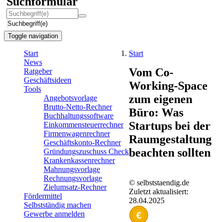
Suchformular
Suchbegriff(e)
Toggle navigation
Start
Start
News
Vom Co-
Ratgeber
Geschäftsideen
Working-Space
Tools
zum eigenen
Angebotsvorlage
Brutto-Netto-Rechner
Büro: Was
Buchhaltungssoftware
Startups bei der
Einkommensteuerrechner
Firmenwagenrechner
Raumgestaltung
Geschäftskonto-Rechner
beachten sollten
Gründungszuschuss Check
Krankenkassenrechner
Mahnungsvorlage
Rechnungsvorlage
© selbststaendig.de
Zielumsatz-Rechner
Zuletzt aktualisiert:
Fördermittel
28.04.2025
Selbstständig machen
Gewerbe anmelden
€