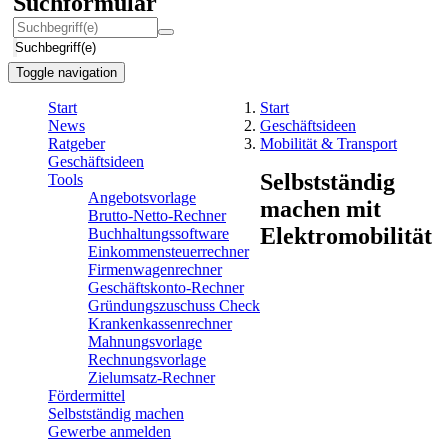
Suchformular
Suchbegriff(e)
Toggle navigation
Start
Start
News
Geschäftsideen
Ratgeber
Mobilität & Transport
Geschäftsideen
Selbstständig
Tools
Angebotsvorlage
machen mit
Brutto-Netto-Rechner
Elektromobilität
Buchhaltungssoftware
Einkommensteuerrechner
Firmenwagenrechner
Geschäftskonto-Rechner
Gründungszuschuss Check
Krankenkassenrechner
Mahnungsvorlage
Rechnungsvorlage
Zielumsatz-Rechner
Fördermittel
Selbstständig machen
Gewerbe anmelden