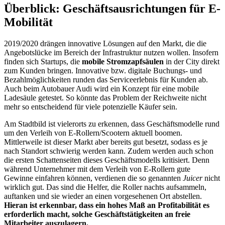
Überblick: Geschäftsausrichtungen für E-
Mobilität
2019/2020 drängen innovative Lösungen auf den Markt, die die
Angebotslücke im Bereich der Infrastruktur nutzen wollen. Insofern
finden sich Startups, die
mobile Stromzapfsäulen
in der City direkt
zum Kunden bringen. Innovative bzw. digitale Buchungs- und
Bezahlmöglichkeiten runden das Serviceerlebnis für Kunden ab.
Auch beim Autobauer Audi wird ein Konzept für eine mobile
Ladesäule getestet. So könnte das Problem der Reichweite nicht
mehr so entscheidend für viele potenzielle Käufer sein.
Am Stadtbild ist vielerorts zu erkennen, dass Geschäftsmodelle rund
um den Verleih von E-Rollern/Scootern aktuell boomen.
Mittlerweile ist dieser Markt aber bereits gut besetzt, sodass es je
nach Standort schwierig werden kann. Zudem werden auch schon
die ersten Schattenseiten dieses Geschäftsmodells kritisiert. Denn
während Unternehmer mit dem Verleih von E-Rollern gute
Gewinne einfahren können, verdienen die so genannten
Juicer
nicht
wirklich gut. Das sind die Helfer, die Roller nachts aufsammeln,
auftanken und sie wieder an einen vorgesehenen Ort abstellen.
Hieran ist erkennbar, dass ein hohes Maß an Profitabilität es
erforderlich macht, solche Geschäftstätigkeiten an freie
Mitarbeiter auszulagern.