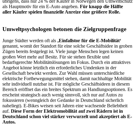
übrigens, dass nur 24 % der Käufer in Norwegen den Umweltschutz
als Hauptmotiv für ein E-Auto angeben.
Für knapp die Hälfte
aller Käufer spielen finanzielle Anreize eine größere Rolle.
Umweltpsychologen betonen die Zielgruppenfrage
Junge Städter werden oft als
‚Einfallstor für die E-Mobilität‘
genannt, womit der Standort für eine solche Geschäftsidee in groben
Zügen bereits festgelegt ist. Viele junge Menschen legen keinen
großen Wert mehr auf Besitz. Für sie stehen flexible und
bedarfsgerechte Mobilitätslösungen im Fokus. Durch ein attraktives
Angebot könne letztlich ein erforderliches Umdenken in der
Gesellschaft bewirkt werden. Zur Wahl müssen unterschiedliche
elektrische Fortbewegungsmittel stehen, damit nachhaltige Mobilität
sehr individuell nutzbar ist. Für mögliche Geschäftsideen in diesem
Bereich eröffnet das ein breites Spektrum an Handlungsoptionen. Es
erscheint strategisch auch wenig sinnvoll, sich nur auf Autos zu
fokussieren (wenngleich der Gedanke in Deutschland sicherlich
naheliegt). E-Bikes weisen seit Jahren eine wachsende Beliebtheit
auf.
Diese Form der Elektromobilität auf zwei Rädern ist in
Deutschland schon viel stärker verwurzelt und akzeptiert als E-
Autos.