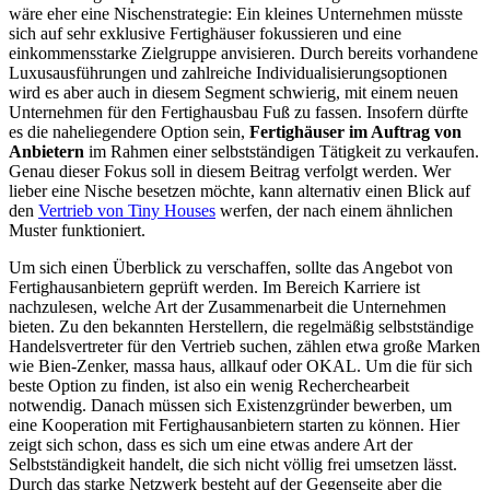
wäre eher eine Nischenstrategie: Ein kleines Unternehmen müsste
sich auf sehr exklusive Fertighäuser fokussieren und eine
einkommensstarke Zielgruppe anvisieren. Durch bereits vorhandene
Luxusausführungen und zahlreiche Individualisierungsoptionen
wird es aber auch in diesem Segment schwierig, mit einem neuen
Unternehmen für den Fertighausbau Fuß zu fassen. Insofern dürfte
es die naheliegendere Option sein,
Fertighäuser im Auftrag von
Anbietern
im Rahmen einer selbstständigen Tätigkeit zu verkaufen.
Genau dieser Fokus soll in diesem Beitrag verfolgt werden. Wer
lieber eine Nische besetzen möchte, kann alternativ einen Blick auf
den
Vertrieb von Tiny Houses
werfen, der nach einem ähnlichen
Muster funktioniert.
Um sich einen Überblick zu verschaffen, sollte das Angebot von
Fertighausanbietern geprüft werden. Im Bereich Karriere ist
nachzulesen, welche Art der Zusammenarbeit die Unternehmen
bieten. Zu den bekannten Herstellern, die regelmäßig selbstständige
Handelsvertreter für den Vertrieb suchen, zählen etwa große Marken
wie Bien-Zenker, massa haus, allkauf oder OKAL. Um die für sich
beste Option zu finden, ist also ein wenig Recherchearbeit
notwendig. Danach müssen sich Existenzgründer bewerben, um
eine Kooperation mit Fertighausanbietern starten zu können. Hier
zeigt sich schon, dass es sich um eine etwas andere Art der
Selbstständigkeit handelt, die sich nicht völlig frei umsetzen lässt.
Durch das starke Netzwerk besteht auf der Gegenseite aber die