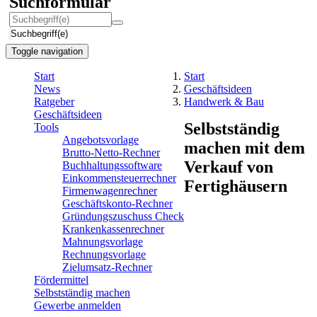
Suchformular
Suchbegriff(e)
Toggle navigation
Start
Start
News
Geschäftsideen
Ratgeber
Handwerk & Bau
Geschäftsideen
Selbstständig
Tools
Angebotsvorlage
machen mit dem
Brutto-Netto-Rechner
Verkauf von
Buchhaltungssoftware
Einkommensteuerrechner
Fertighäusern
Firmenwagenrechner
Geschäftskonto-Rechner
Gründungszuschuss Check
Krankenkassenrechner
Mahnungsvorlage
Rechnungsvorlage
Zielumsatz-Rechner
Fördermittel
Selbstständig machen
Gewerbe anmelden