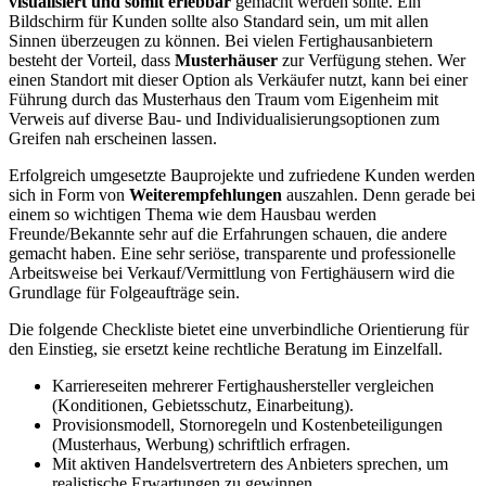
visualisiert und somit erlebbar
gemacht werden sollte. Ein
Bildschirm für Kunden sollte also Standard sein, um mit allen
Sinnen überzeugen zu können. Bei vielen Fertighausanbietern
besteht der Vorteil, dass
Musterhäuser
zur Verfügung stehen. Wer
einen Standort mit dieser Option als Verkäufer nutzt, kann bei einer
Führung durch das Musterhaus den Traum vom Eigenheim mit
Verweis auf diverse Bau- und Individualisierungsoptionen zum
Greifen nah erscheinen lassen.
Erfolgreich umgesetzte Bauprojekte und zufriedene Kunden werden
sich in Form von
Weiterempfehlungen
auszahlen. Denn gerade bei
einem so wichtigen Thema wie dem Hausbau werden
Freunde/Bekannte sehr auf die Erfahrungen schauen, die andere
gemacht haben. Eine sehr seriöse, transparente und professionelle
Arbeitsweise bei Verkauf/Vermittlung von Fertighäusern wird die
Grundlage für Folgeaufträge sein.
Die folgende Checkliste bietet eine unverbindliche Orientierung für
den Einstieg, sie ersetzt keine rechtliche Beratung im Einzelfall.
Karriereseiten mehrerer Fertighaushersteller vergleichen
(Konditionen, Gebietsschutz, Einarbeitung).
Provisionsmodell, Stornoregeln und Kostenbeteiligungen
(Musterhaus, Werbung) schriftlich erfragen.
Mit aktiven Handelsvertretern des Anbieters sprechen, um
realistische Erwartungen zu gewinnen.