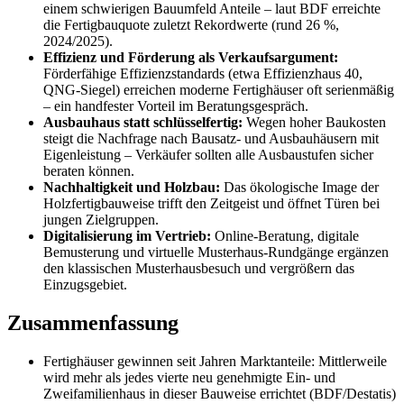
einem schwierigen Bauumfeld Anteile – laut BDF erreichte
die Fertigbauquote zuletzt Rekordwerte (rund 26 %,
2024/2025).
Effizienz und Förderung als Verkaufsargument:
Förderfähige Effizienzstandards (etwa Effizienzhaus 40,
QNG-Siegel) erreichen moderne Fertighäuser oft serienmäßig
– ein handfester Vorteil im Beratungsgespräch.
Ausbauhaus statt schlüsselfertig:
Wegen hoher Baukosten
steigt die Nachfrage nach Bausatz- und Ausbauhäusern mit
Eigenleistung – Verkäufer sollten alle Ausbaustufen sicher
beraten können.
Nachhaltigkeit und Holzbau:
Das ökologische Image der
Holzfertigbauweise trifft den Zeitgeist und öffnet Türen bei
jungen Zielgruppen.
Digitalisierung im Vertrieb:
Online-Beratung, digitale
Bemusterung und virtuelle Musterhaus-Rundgänge ergänzen
den klassischen Musterhausbesuch und vergrößern das
Einzugsgebiet.
Zusammenfassung
Fertighäuser gewinnen seit Jahren Marktanteile: Mittlerweile
wird mehr als jedes vierte neu genehmigte Ein- und
Zweifamilienhaus in dieser Bauweise errichtet (BDF/Destatis)