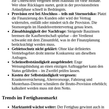
zur Unterschrift vergehen beim Hausbau oft viele Monate.
Wer ohne Rücklagen startet, gerät in der provisionsfreien
Anlaufphase schnell in Bedrängnis.
Provision erst bei Abschluss – teils mit Stornorisiko:
Platzt
die Finanzierung des Kunden oder wird der Vertrag
widerrufen, entfällt oder mindert sich die Provision. Die
Stornoregeln im Handelsvertretervertrag genau lesen.
Zinsabhängigkeit der Nachfrage:
Steigende Bauzinsen
bremsen die Kaufbereitschaft spürbar – der Verdienst
schwankt mit dem Zinsumfeld, was in der Finanzplanung
berücksichtigt werden muss.
Gebietsschutz nicht geklärt:
Ohne klar definiertes
Vertriebsgebiet droht interne Konkurrenz um dieselben
Anfragen.
Scheinselbstständigkeit ausgeblendet:
Enge
Weisungsbindung an einen einzigen Auftraggeber kann den
Status gefährden – im Zweifel prüfen lassen.
Kosten der Selbstständigkeit vergessen:
Krankenversicherung, Altersvorsorge, Fahrzeug und
Musterhaus-Dienste schmälern die Brutto-Provision erheblich;
kalkuliert werden muss mit dem Netto.
Trends im Fertighausmarkt
Marktanteil wächst weiter:
Der Fertigbau gewinnt auch in