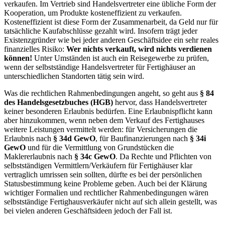
verkaufen. Im Vertrieb sind Handelsvertreter eine übliche Form der
Kooperation, um Produkte kosteneffizient zu verkaufen.
Kosteneffizient ist diese Form der Zusammenarbeit, da Geld nur für
tatsächliche Kaufabschlüsse gezahlt wird. Insofern trägt jeder
Existenzgründer wie bei jeder anderen Geschäftsidee ein sehr reales
finanzielles Risiko:
Wer nichts verkauft, wird nichts verdienen
können!
Unter Umständen ist auch ein Reisegewerbe zu prüfen,
wenn der selbstständige Handelsvertreter für Fertighäuser an
unterschiedlichen Standorten tätig sein wird.
Was die rechtlichen Rahmenbedingungen angeht, so geht aus
§ 84
des Handelsgesetzbuches (HGB)
hervor, dass Handelsvertreter
keiner besonderen Erlaubnis bedürfen. Eine Erlaubnispflicht kann
aber hinzukommen, wenn neben dem Verkauf des Fertighauses
weitere Leistungen vermittelt werden: für Versicherungen die
Erlaubnis nach
§ 34d GewO
, für Baufinanzierungen nach
§ 34i
GewO
und für die Vermittlung von Grundstücken die
Maklererlaubnis nach
§ 34c GewO
. Da Rechte und Pflichten von
selbstständigen Vermittlern/Verkäufern für Fertighäuser klar
vertraglich umrissen sein sollten, dürfte es bei der persönlichen
Statusbestimmung keine Probleme geben. Auch bei der Klärung
wichtiger Formalien und rechtlicher Rahmenbedingungen wären
selbstständige Fertighausverkäufer nicht auf sich allein gestellt, was
bei vielen anderen Geschäftsideen jedoch der Fall ist.