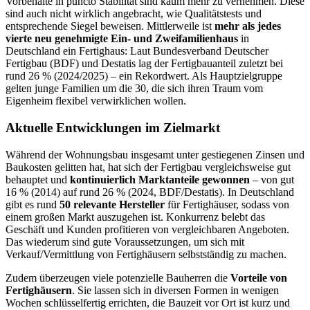
Vorbehalte in puncto Stabilität sind kaum mehr zu vernehmen. Diese
sind auch nicht wirklich angebracht, wie Qualitätstests und
entsprechende Siegel beweisen. Mittlerweile ist
mehr als jedes
vierte neu genehmigte Ein- und Zweifamilienhaus
in
Deutschland ein Fertighaus: Laut Bundesverband Deutscher
Fertigbau (BDF) und Destatis lag der Fertigbauanteil zuletzt bei
rund 26 % (2024/2025) – ein Rekordwert. Als Hauptzielgruppe
gelten junge Familien um die 30, die sich ihren Traum vom
Eigenheim flexibel verwirklichen wollen.
Aktuelle Entwicklungen im Zielmarkt
Während der Wohnungsbau insgesamt unter gestiegenen Zinsen und
Baukosten gelitten hat, hat sich der Fertigbau vergleichsweise gut
behauptet und
kontinuierlich Marktanteile gewonnen
– von gut
16 % (2014) auf rund 26 % (2024, BDF/Destatis). In Deutschland
gibt es rund
50 relevante Hersteller
für Fertighäuser, sodass von
einem großen Markt auszugehen ist. Konkurrenz belebt das
Geschäft und Kunden profitieren von vergleichbaren Angeboten.
Das wiederum sind gute Voraussetzungen, um sich mit
Verkauf/Vermittlung von Fertighäusern selbstständig zu machen.
Zudem überzeugen viele potenzielle Bauherren die
Vorteile von
Fertighäusern
. Sie lassen sich in diversen Formen in wenigen
Wochen schlüsselfertig errichten, die Bauzeit vor Ort ist kurz und