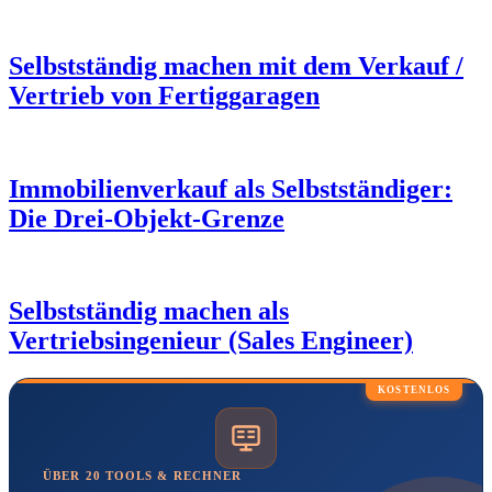
Selbstständig machen mit dem Verkauf /
Vertrieb von Fertiggaragen
Immobilienverkauf als Selbstständiger:
Die Drei-Objekt-Grenze
Selbstständig machen als
Vertriebsingenieur (Sales Engineer)
KOSTENLOS
ÜBER 20 TOOLS & RECHNER