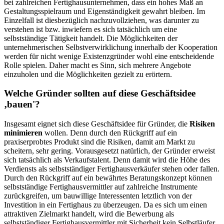
bei zahlreichen Fertighausunternehmen, dass ein hohes Maß an
Gestaltungsspielraum und Eigenständigkeit gewahrt bleiben. Im
Einzelfall ist diesbezüglich nachzuvollziehen, was darunter zu
verstehen ist bzw. inwiefern es sich tatsächlich um eine
selbstständige Tätigkeit handelt. Die Möglichkeiten der
unternehmerischen Selbstverwirklichung innerhalb der Kooperation
werden für nicht wenige Existenzgründer wohl eine entscheidende
Rolle spielen. Daher macht es Sinn, sich mehrere Angebote
einzuholen und die Möglichkeiten gezielt zu erörtern.
Welche Gründer sollten auf diese Geschäftsidee
‚bauen'?
Insgesamt eignet sich diese Geschäftsidee für Gründer, die
Risiken
minimieren
wollen. Denn durch den Rückgriff auf ein
praxiserprobtes Produkt sind die Risiken, damit am Markt zu
scheitern, sehr gering. Vorausgesetzt natürlich, der Gründer erweist
sich tatsächlich als Verkaufstalent. Denn damit wird die Höhe des
Verdiensts als selbstständiger Fertighausverkäufer stehen oder fallen.
Durch den Rückgriff auf ein bewährtes Beratungskonzept können
selbstständige Fertighausvermittler auf zahlreiche Instrumente
zurückgreifen, um bauwillige Interessenten letztlich von der
Investition in ein Fertighaus zu überzeugen. Da es sich um einen
attraktiven Zielmarkt handelt, wird die Bewerbung als
selbstständiger Fertighausvermittler mit Sicherheit kein Selbstläufer.