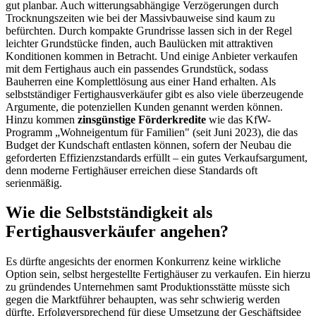
gut planbar. Auch witterungsabhängige Verzögerungen durch
Trocknungszeiten wie bei der Massivbauweise sind kaum zu
befürchten. Durch kompakte Grundrisse lassen sich in der Regel
leichter Grundstücke finden, auch Baulücken mit attraktiven
Konditionen kommen in Betracht. Und einige Anbieter verkaufen
mit dem Fertighaus auch ein passendes Grundstück, sodass
Bauherren eine Komplettlösung aus einer Hand erhalten. Als
selbstständiger Fertighausverkäufer gibt es also viele überzeugende
Argumente, die potenziellen Kunden genannt werden können.
Hinzu kommen
zinsgünstige Förderkredite
wie das KfW-
Programm „Wohneigentum für Familien" (seit Juni 2023), die das
Budget der Kundschaft entlasten können, sofern der Neubau die
geforderten Effizienzstandards erfüllt – ein gutes Verkaufsargument,
denn moderne Fertighäuser erreichen diese Standards oft
serienmäßig.
Wie die Selbstständigkeit als
Fertighausverkäufer angehen?
Es dürfte angesichts der enormen Konkurrenz keine wirkliche
Option sein, selbst hergestellte Fertighäuser zu verkaufen. Ein hierzu
zu gründendes Unternehmen samt Produktionsstätte müsste sich
gegen die Marktführer behaupten, was sehr schwierig werden
dürfte. Erfolgversprechend für diese Umsetzung der Geschäftsidee