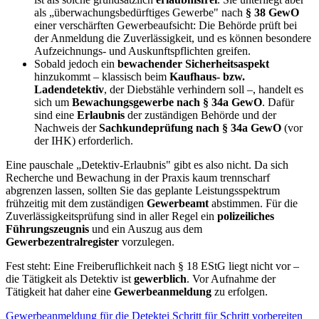
als „überwachungsbedürftiges Gewerbe" nach
§ 38 GewO
einer verschärften Gewerbeaufsicht: Die Behörde prüft bei
der Anmeldung die Zuverlässigkeit, und es können besondere
Aufzeichnungs- und Auskunftspflichten greifen.
Sobald jedoch ein
bewachender Sicherheitsaspekt
hinzukommt – klassisch beim
Kaufhaus- bzw.
Ladendetektiv
, der Diebstähle verhindern soll –, handelt es
sich um
Bewachungsgewerbe nach § 34a GewO
. Dafür
sind eine
Erlaubnis
der zuständigen Behörde und der
Nachweis der
Sachkundeprüfung nach § 34a GewO
(vor
der IHK) erforderlich.
Eine pauschale „Detektiv-Erlaubnis" gibt es also nicht. Da sich
Recherche und Bewachung in der Praxis kaum trennscharf
abgrenzen lassen, sollten Sie das geplante Leistungsspektrum
frühzeitig mit dem zuständigen
Gewerbeamt
abstimmen. Für die
Zuverlässigkeitsprüfung sind in aller Regel ein
polizeiliches
Führungszeugnis
und ein Auszug aus dem
Gewerbezentralregister
vorzulegen.
Fest steht: Eine Freiberuflichkeit nach § 18 EStG liegt nicht vor –
die Tätigkeit als Detektiv ist
gewerblich
. Vor Aufnahme der
Tätigkeit hat daher eine
Gewerbeanmeldung
zu erfolgen.
Gewerbeanmeldung für die Detektei Schritt für Schritt vorbereiten