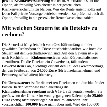
private Krankenversicherung
wechseln. Alternativ besteht die
Option, als freiwillig Versicherter in der gesetzlichen
Krankenversicherung zu bleiben. Was die Rente angeht, sollte auf
jeden Fall private Vorsorge betrieben werden. Zu prüfen ist auch die
Option, freiwillig in die gesetzliche Rentenkasse einzuzahlen.
Mit welchen Steuern ist als Detektiv zu
rechnen?
Die Steuerlast hängt letztlich vom Geschäftsumfang und der
gewählten Rechtsform ab. Diese entscheidet darüber, wie hoch die
Steuern auf den Geschäftsgewinn sind. Auf den Gewinn ist – je
nach Rechtsform –
Einkommensteuer
oder Körperschaftsteuer
abzuführen. Da die Detektei ein Gewerbe ist, fällt zudem
Gewerbesteuer
an, allerdings erst auf den Teil des Gewerbeertrags,
der den Freibetrag von
24.500 Euro
(für Einzelunternehmen und
Personengesellschaften) übersteigt.
Die
Umsatzsteuer
ist für die meisten Detekteien ein durchlaufender
Posten. In der Startphase kann allerdings die
Kleinunternehmerregelung
nach § 19 UStG genutzt werden: Sie
greift, wenn der Umsatz im vorangegangenen Kalenderjahr
25.000
Euro
(netto) nicht überstiegen hat und im laufenden Jahr
voraussichtlich
100.000 Euro
nicht übersteigt. Wird die 100.000-