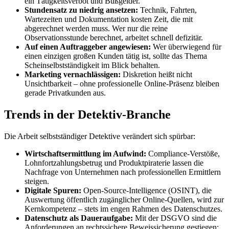
ein Tätigkeitsverbot und Bußgelder.
Stundensatz zu niedrig ansetzen:
Technik, Fahrten,
Wartezeiten und Dokumentation kosten Zeit, die mit
abgerechnet werden muss. Wer nur die reine
Observationsstunde berechnet, arbeitet schnell defizitär.
Auf einen Auftraggeber angewiesen:
Wer überwiegend für
einen einzigen großen Kunden tätig ist, sollte das Thema
Scheinselbstständigkeit im Blick behalten.
Marketing vernachlässigen:
Diskretion heißt nicht
Unsichtbarkeit – ohne professionelle Online-Präsenz bleiben
gerade Privatkunden aus.
Trends in der Detektiv-Branche
Die Arbeit selbstständiger Detektive verändert sich spürbar:
Wirtschaftsermittlung im Aufwind:
Compliance-Verstöße,
Lohnfortzahlungsbetrug und Produktpiraterie lassen die
Nachfrage von Unternehmen nach professionellen Ermittlern
steigen.
Digitale Spuren:
Open-Source-Intelligence (OSINT), die
Auswertung öffentlich zugänglicher Online-Quellen, wird zur
Kernkompetenz – stets im engen Rahmen des Datenschutzes.
Datenschutz als Daueraufgabe:
Mit der DSGVO sind die
Anforderungen an rechtssichere Beweissicherung gestiegen;