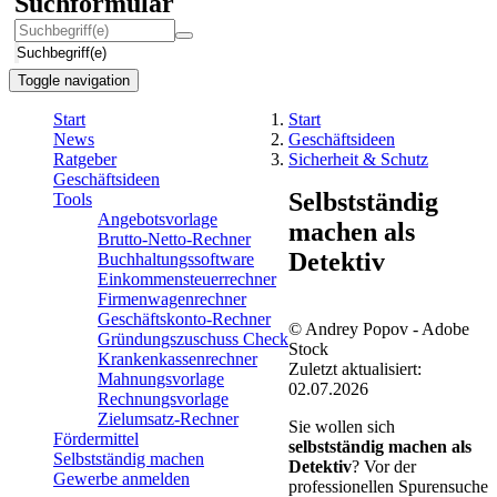
Suchformular
Suchbegriff(e)
Toggle navigation
Start
Start
News
Geschäftsideen
Ratgeber
Sicherheit & Schutz
Geschäftsideen
Selbstständig
Tools
Angebotsvorlage
machen als
Brutto-Netto-Rechner
Detektiv
Buchhaltungssoftware
Einkommensteuerrechner
Firmenwagenrechner
Geschäftskonto-Rechner
© Andrey Popov - Adobe
Gründungszuschuss Check
Stock
Krankenkassenrechner
Zuletzt aktualisiert:
Mahnungsvorlage
02.07.2026
Rechnungsvorlage
Zielumsatz-Rechner
Sie wollen sich
Fördermittel
selbstständig machen als
Selbstständig machen
Detektiv
? Vor der
Gewerbe anmelden
professionellen Spurensuche