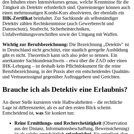
den Inhalten eines Intensivkurses genau, welche Kenntnisse für die
Tätigkeit als Detektiv erforderlich sind. Quereinsteiger können auch
einen mehrmonatigen Kombi-Kurs absolvieren, der ebenfalls ein
IHK-Zertifikat
beinhaltet. Zur Sachkunde als selbstständiger
Detektiv zählen Rechtskenntnisse (auch Gewerberecht und
Datenschutz), Strafrecht, Sicherheitstechniken,
Unfallverhütungsvorschriften sowie der Umgang mit Waffen.
Wichtig zur Berufsbezeichnung:
Die Bezeichnung „Detektiv" ist
in Deutschland nicht geschützt, eine staatlich geregelte Ausbildung
gibt es nicht. Theoretisch kann sich also jeder so nennen. Ein
anerkannter Sachkundenachweis – etwa über die ZAD oder einen
IHK-Lehrgang – ist deshalb kein Pflichtdokument für die reine
Berufsbezeichnung, in der Praxis aber ein entscheidendes Qualitäts-
und Vertrauenssignal gegenüber Auftraggebern und Gerichten.
Brauche ich als Detektiv eine Erlaubnis?
An dieser Stelle kursieren viele Halbwahrheiten – die rechtliche
Lage ist differenzierter, als es auf den ersten Blick scheint.
Entscheidend ist,
was
Sie konkret tun:
Reine Ermittlungs- und Recherchetätigkeit
(Observation
aus der Distanz, Informationsbeschaffung, Beweissicherung)
ist als solche grundsätzlich
erlaubnisfrei
. Sie unterliegt aber