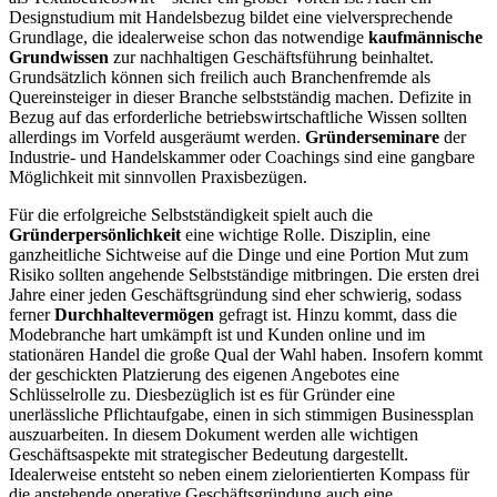
Designstudium mit Handelsbezug bildet eine vielversprechende
Grundlage, die idealerweise schon das notwendige
kaufmännische
Grundwissen
zur nachhaltigen Geschäftsführung beinhaltet.
Grundsätzlich können sich freilich auch Branchenfremde als
Quereinsteiger in dieser Branche selbstständig machen. Defizite in
Bezug auf das erforderliche betriebswirtschaftliche Wissen sollten
allerdings im Vorfeld ausgeräumt werden.
Gründerseminare
der
Industrie- und Handelskammer oder Coachings sind eine gangbare
Möglichkeit mit sinnvollen Praxisbezügen.
Für die erfolgreiche Selbstständigkeit spielt auch die
Gründerpersönlichkeit
eine wichtige Rolle. Disziplin, eine
ganzheitliche Sichtweise auf die Dinge und eine Portion Mut zum
Risiko sollten angehende Selbstständige mitbringen. Die ersten drei
Jahre einer jeden Geschäftsgründung sind eher schwierig, sodass
ferner
Durchhaltevermögen
gefragt ist. Hinzu kommt, dass die
Modebranche hart umkämpft ist und Kunden online und im
stationären Handel die große Qual der Wahl haben. Insofern kommt
der geschickten Platzierung des eigenen Angebotes eine
Schlüsselrolle zu. Diesbezüglich ist es für Gründer eine
unerlässliche Pflichtaufgabe, einen in sich stimmigen Businessplan
auszuarbeiten. In diesem Dokument werden alle wichtigen
Geschäftsaspekte mit strategischer Bedeutung dargestellt.
Idealerweise entsteht so neben einem zielorientierten Kompass für
die anstehende operative Geschäftsgründung auch eine