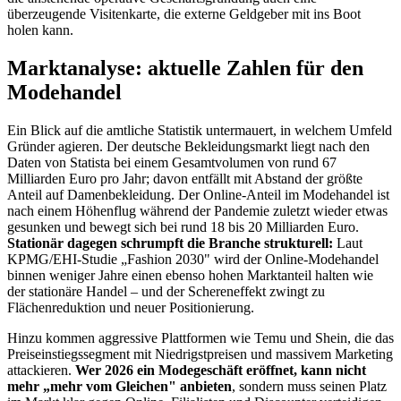
überzeugende Visitenkarte, die externe Geldgeber mit ins Boot
holen kann.
Marktanalyse: aktuelle Zahlen für den
Modehandel
Ein Blick auf die amtliche Statistik untermauert, in welchem Umfeld
Gründer agieren. Der deutsche Bekleidungsmarkt liegt nach den
Daten von Statista bei einem Gesamtvolumen von rund 67
Milliarden Euro pro Jahr; davon entfällt mit Abstand der größte
Anteil auf Damenbekleidung. Der Online-Anteil im Modehandel ist
nach einem Höhenflug während der Pandemie zuletzt wieder etwas
gesunken und bewegt sich bei rund 18 bis 20 Milliarden Euro.
Stationär dagegen schrumpft die Branche strukturell:
Laut
KPMG/EHI-Studie „Fashion 2030" wird der Online-Modehandel
binnen weniger Jahre einen ebenso hohen Marktanteil halten wie
der stationäre Handel – und der Schereneffekt zwingt zu
Flächenreduktion und neuer Positionierung.
Hinzu kommen aggressive Plattformen wie Temu und Shein, die das
Preiseinstiegssegment mit Niedrigstpreisen und massivem Marketing
attackieren.
Wer 2026 ein Modegeschäft eröffnet, kann nicht
mehr „mehr vom Gleichen" anbieten
, sondern muss seinen Platz