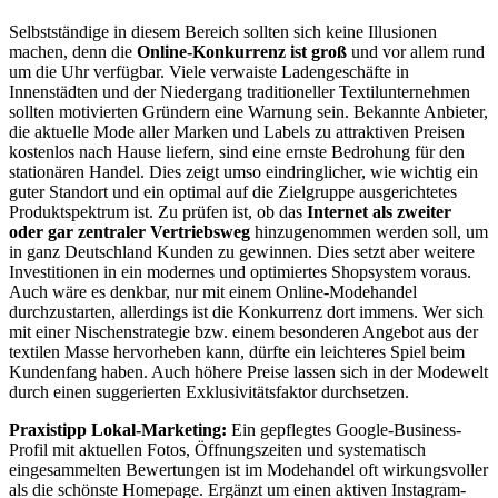
Selbstständige in diesem Bereich sollten sich keine Illusionen
machen, denn die
Online-Konkurrenz ist groß
und vor allem rund
um die Uhr verfügbar. Viele verwaiste Ladengeschäfte in
Innenstädten und der Niedergang traditioneller Textilunternehmen
sollten motivierten Gründern eine Warnung sein. Bekannte Anbieter,
die aktuelle Mode aller Marken und Labels zu attraktiven Preisen
kostenlos nach Hause liefern, sind eine ernste Bedrohung für den
stationären Handel. Dies zeigt umso eindringlicher, wie wichtig ein
guter Standort und ein optimal auf die Zielgruppe ausgerichtetes
Produktspektrum ist. Zu prüfen ist, ob das
Internet als zweiter
oder gar zentraler Vertriebsweg
hinzugenommen werden soll, um
in ganz Deutschland Kunden zu gewinnen. Dies setzt aber weitere
Investitionen in ein modernes und optimiertes Shopsystem voraus.
Auch wäre es denkbar, nur mit einem Online-Modehandel
durchzustarten, allerdings ist die Konkurrenz dort immens. Wer sich
mit einer Nischenstrategie bzw. einem besonderen Angebot aus der
textilen Masse hervorheben kann, dürfte ein leichteres Spiel beim
Kundenfang haben. Auch höhere Preise lassen sich in der Modewelt
durch einen suggerierten Exklusivitätsfaktor durchsetzen.
Praxistipp Lokal-Marketing:
Ein gepflegtes Google-Business-
Profil mit aktuellen Fotos, Öffnungszeiten und systematisch
eingesammelten Bewertungen ist im Modehandel oft wirkungsvoller
als die schönste Homepage. Ergänzt um einen aktiven Instagram-