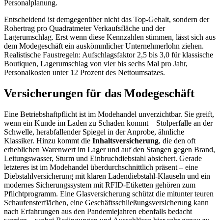
Personalplanung.
Entscheidend ist demgegenüber nicht das Top-Gehalt, sondern der
Rohertrag pro Quadratmeter Verkaufsfläche und der
Lagerumschlag. Erst wenn diese Kennzahlen stimmen, lässt sich aus
dem Modegeschäft ein auskömmlicher Unternehmerlohn ziehen.
Realistische Faustregeln: Aufschlagsfaktor 2,5 bis 3,0 für klassische
Boutiquen, Lagerumschlag von vier bis sechs Mal pro Jahr,
Personalkosten unter 12 Prozent des Nettoumsatzes.
Versicherungen für das Modegeschäft
Eine Betriebshaftpflicht ist im Modehandel unverzichtbar. Sie greift,
wenn ein Kunde im Laden zu Schaden kommt – Stolperfalle an der
Schwelle, herabfallender Spiegel in der Anprobe, ähnliche
Klassiker. Hinzu kommt die
Inhaltsversicherung
, die den oft
erheblichen Warenwert im Lager und auf den Stangen gegen Brand,
Leitungswasser, Sturm und Einbruchdiebstahl absichert. Gerade
letzteres ist im Modehandel überdurchschnittlich präsent – eine
Diebstahlversicherung mit klaren Ladendiebstahl-Klauseln und ein
modernes Sicherungssystem mit RFID-Etiketten gehören zum
Pflichtprogramm. Eine Glasversicherung schützt die mitunter teuren
Schaufensterflächen, eine Geschäftsschließungsversicherung kann
nach Erfahrungen aus den Pandemiejahren ebenfalls bedacht