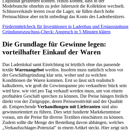
Liquidität gefährden können. Hinzu kommt, dass in der
Modebranche ohnehin zu jeder Jahreszeit die Kollektion wechselt.
Schlussverkäufe leeren zwar die Lager, sie füllen durch hohe
Preisnachlässe aber nicht unbedingt das Konto des Ladenbesitzers.
Fördermittelcheck für Investitionen in Ladenbau und Erstausstattung
Gründungszuschuss-Check: Anspruch in 5 Minuten klären
Die Grundlage für Gewinne legen:
vorteilhafter Einkauf der Waren
Das Ladenlokal samt Einrichtung ist letztlich ohne das passende
textile
Warenangebot
wertlos. Insofern muss natürlich schon vor
der Geschäftsgründung klar sein, woher und zu welchen
Konditionen die Waren kommen. Erst so lässt sich realistisch
kalkulieren, wie groß die Gewinnspanne pro verkauftem Stück sein
wird bzw. wie viel pro Tag verkauft werden muss, um von einem
profitablen Geschäft sprechen zu können. Die Preise hängen freilich
direkt von der Zielgruppe, deren Preissensitivität und der Qualität
ab. Entsprechende
Verhandlungen mit Lieferanten
sind also
gewinnorientiert zu führen. Dies setzt fundierte Marktkenntnisse
voraus, um die Preise für diverse Textilien einschätzen zu können.
Zudem sollte die Menge der Bestellung davon abhängen, welches
„Verkaufsschlager-Potenzial" in einem Artikel steckt. Hier zeigt sich