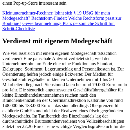
einen Pop-up-Store interessant sein.
Kleinunternehmer-Rechner: lohnt sich § 19 UStG für mein
Modegeschäft?
Rechtsform-Finder: Welche Rechtsform passt zur
Boutique?
Gewerbeanmeldungs-Plan: persönliche Schritt-für-
Schritt-Checkliste
Verdienst mit eigenem Modegeschäft
Wie viel lässt sich mit einem eigenen Modegeschäft tatsächlich
verdienen? Eine pauschale Antwort verbietet sich, weil der
Unternehmerlohn am Ende eine reine Funktion aus Standort,
Zielgruppe, Sortiment, Lagerumschlag und Personalkosten ist. Zur
Orientierung helfen jedoch einige Eckwerte: Der Median für
Geschäftsführergehälter in kleinen Unternehmen mit 1 bis 50
Mitarbeitern liegt nach Stepstone-Daten bei rund 79.000 Euro brutto
pro Jahr. Die steuerlich angemessenen Geschäftsführergehälter für
kleine Einzelhandelsunternehmen reichen nach den
Branchenkennzahlen der Oberfinanzdirektion Karlsruhe von rund
148.000 bis 183.000 Euro – das sind allerdings Obergrenzen für
etablierte GmbHs und nicht der Realwert eines frisch gegründeten
Modegeschäfts. Im Tarifbereich des Einzelhandels lag der
durchschnittliche Bruttostundenverdienst von Vollzeitbeschäftigten
zuletzt bei 22,26 Euro – eine wichtige Vergleichsgröße auch für die