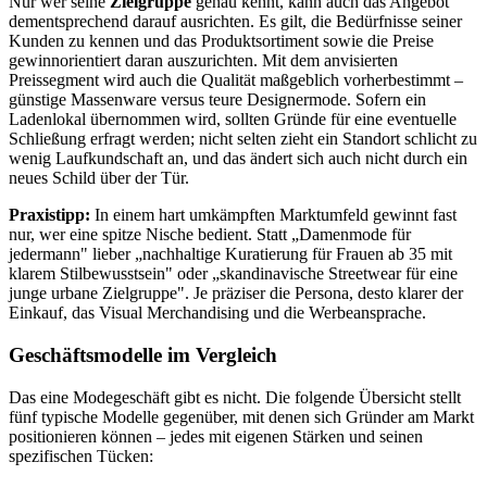
Nur wer seine
Zielgruppe
genau kennt, kann auch das Angebot
dementsprechend darauf ausrichten. Es gilt, die Bedürfnisse seiner
Kunden zu kennen und das Produktsortiment sowie die Preise
gewinnorientiert daran auszurichten. Mit dem anvisierten
Preissegment wird auch die Qualität maßgeblich vorherbestimmt –
günstige Massenware versus teure Designermode. Sofern ein
Ladenlokal übernommen wird, sollten Gründe für eine eventuelle
Schließung erfragt werden; nicht selten zieht ein Standort schlicht zu
wenig Laufkundschaft an, und das ändert sich auch nicht durch ein
neues Schild über der Tür.
Praxistipp:
In einem hart umkämpften Marktumfeld gewinnt fast
nur, wer eine spitze Nische bedient. Statt „Damenmode für
jedermann" lieber „nachhaltige Kuratierung für Frauen ab 35 mit
klarem Stilbewusstsein" oder „skandinavische Streetwear für eine
junge urbane Zielgruppe". Je präziser die Persona, desto klarer der
Einkauf, das Visual Merchandising und die Werbeansprache.
Geschäftsmodelle im Vergleich
Das eine Modegeschäft gibt es nicht. Die folgende Übersicht stellt
fünf typische Modelle gegenüber, mit denen sich Gründer am Markt
positionieren können – jedes mit eigenen Stärken und seinen
spezifischen Tücken: