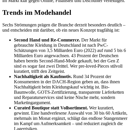
im Markt klar gegen Online, Filialisten und Discounter verteidigen.
Trends im Modehandel
Sechs Strömungen prägen die Branche derzeit besonders deutlich –
und entscheiden mit darüber, ob ein neues Konzept tragfähig ist:
Second Hand und Re-Commerce.
Der Markt für
gebrauchte Kleidung in Deutschland ist nach PwC-
Schätzungen von 3,5 Milliarden Euro (2022) auf rund 5 bis 6
Milliarden Euro angewachsen. 43 Prozent der Deutschen
haben bereits Second-Hand-Mode gekauft, bei der Gen Z
sind es sogar fast zwei Drittel. Wer pre-loved-Pieces stilvoll
kuratiert, trifft den Zeitgeist.
Nachhaltigkeit als Kaufmotiv.
Rund 34 Prozent der
Konsumenten in der DACH-Region geben an, dass ihnen
Nachhaltigkeit beim Kleidungskauf wichtig ist. Bio-
Baumwolle, GOTS-Zertifizierung, transparente Lieferketten
und Reparaturservices sind keine Nische mehr, sondern
Marketingargument.
Curated Boutique statt Vollsortiment.
Wer kuratiert,
gewinnt. Eine handverlesene Auswahl von 30 bis 60 Artikeln,
mehrmals im Monat ergänzt, schlägt das endlose Stangenmeer
im Kampf um Aufmerksamkeit – und reduziert zugleich die
Lagerrisiken.