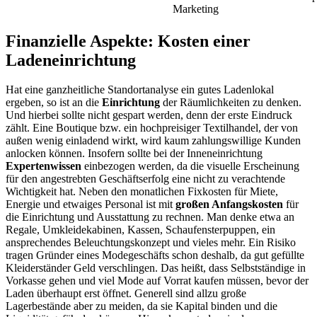
Marketing
Finanzielle Aspekte: Kosten einer
Ladeneinrichtung
Hat eine ganzheitliche Standortanalyse ein gutes Ladenlokal
ergeben, so ist an die
Einrichtung
der Räumlichkeiten zu denken.
Und hierbei sollte nicht gespart werden, denn der erste Eindruck
zählt. Eine Boutique bzw. ein hochpreisiger Textilhandel, der von
außen wenig einladend wirkt, wird kaum zahlungswillige Kunden
anlocken können. Insofern sollte bei der Inneneinrichtung
Expertenwissen
einbezogen werden, da die visuelle Erscheinung
für den angestrebten Geschäftserfolg eine nicht zu verachtende
Wichtigkeit hat. Neben den monatlichen Fixkosten für Miete,
Energie und etwaiges Personal ist mit
großen Anfangskosten
für
die Einrichtung und Ausstattung zu rechnen. Man denke etwa an
Regale, Umkleidekabinen, Kassen, Schaufensterpuppen, ein
ansprechendes Beleuchtungskonzept und vieles mehr. Ein Risiko
tragen Gründer eines Modegeschäfts schon deshalb, da gut gefüllte
Kleiderständer Geld verschlingen. Das heißt, dass Selbstständige in
Vorkasse gehen und viel Mode auf Vorrat kaufen müssen, bevor der
Laden überhaupt erst öffnet. Generell sind allzu große
Lagerbestände aber zu meiden, da sie Kapital binden und die