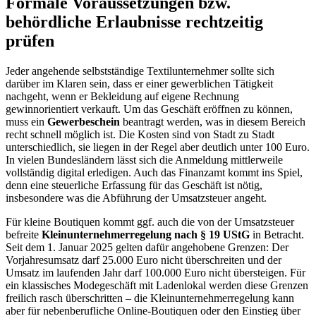
Formale Voraussetzungen bzw.
behördliche Erlaubnisse rechtzeitig
prüfen
Jeder angehende selbstständige Textilunternehmer sollte sich
darüber im Klaren sein, dass er einer gewerblichen Tätigkeit
nachgeht, wenn er Bekleidung auf eigene Rechnung
gewinnorientiert verkauft. Um das Geschäft eröffnen zu können,
muss ein
Gewerbeschein
beantragt werden, was in diesem Bereich
recht schnell möglich ist. Die Kosten sind von Stadt zu Stadt
unterschiedlich, sie liegen in der Regel aber deutlich unter 100 Euro.
In vielen Bundesländern lässt sich die Anmeldung mittlerweile
vollständig digital erledigen. Auch das Finanzamt kommt ins Spiel,
denn eine steuerliche Erfassung für das Geschäft ist nötig,
insbesondere was die Abführung der Umsatzsteuer angeht.
Für kleine Boutiquen kommt ggf. auch die von der Umsatzsteuer
befreite
Kleinunternehmerregelung nach § 19 UStG
in Betracht.
Seit dem 1. Januar 2025 gelten dafür angehobene Grenzen: Der
Vorjahresumsatz darf 25.000 Euro nicht überschreiten und der
Umsatz im laufenden Jahr darf 100.000 Euro nicht übersteigen. Für
ein klassisches Modegeschäft mit Ladenlokal werden diese Grenzen
freilich rasch überschritten – die Kleinunternehmerregelung kann
aber für nebenberufliche Online-Boutiquen oder den Einstieg über