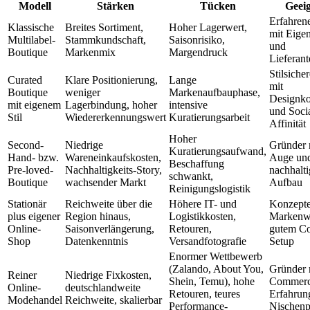
Modell
Stärken
Tücken
Geeig
Erfahren
Klassische
Breites Sortiment,
Hoher Lagerwert,
mit Eigen
Multilabel-
Stammkundschaft,
Saisonrisiko,
und
Boutique
Markenmix
Margendruck
Lieferan
Stilsiche
Curated
Klare Positionierung,
Lange
mit
Boutique
weniger
Markenaufbauphase,
Designk
mit eigenem
Lagerbindung, hoher
intensive
und Soci
Stil
Wiedererkennungswert
Kuratierungsarbeit
Affinität
Hoher
Second-
Niedrige
Gründer 
Kuratierungsaufwand,
Hand- bzw.
Wareneinkaufskosten,
Auge und
Beschaffung
Pre-loved-
Nachhaltigkeits-Story,
nachhalt
schwankt,
Boutique
wachsender Markt
Aufbau
Reinigungslogistik
Stationär
Reichweite über die
Höhere IT- und
Konzepte
plus eigener
Region hinaus,
Logistikkosten,
Markenw
Online-
Saisonverlängerung,
Retouren,
gutem Co
Shop
Datenkenntnis
Versandfotografie
Setup
Enormer Wettbewerb
(Zalando, About You,
Gründer 
Reiner
Niedrige Fixkosten,
Shein, Temu), hohe
Commerc
Online-
deutschlandweite
Retouren, teures
Erfahrun
Modehandel
Reichweite, skalierbar
Performance-
Nischenp