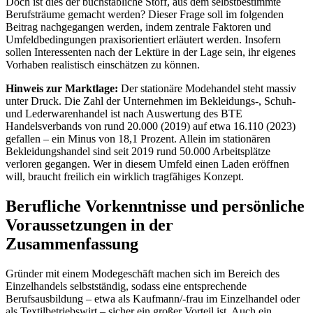
Doch ist dies der buchstäbliche Stoff, aus dem selbstbestimmte
Berufsträume gemacht werden? Dieser Frage soll im folgenden
Beitrag nachgegangen werden, indem zentrale Faktoren und
Umfeldbedingungen praxisorientiert erläutert werden. Insofern
sollen Interessenten nach der Lektüre in der Lage sein, ihr eigenes
Vorhaben realistisch einschätzen zu können.
Hinweis zur Marktlage:
Der stationäre Modehandel steht massiv
unter Druck. Die Zahl der Unternehmen im Bekleidungs-, Schuh-
und Lederwarenhandel ist nach Auswertung des BTE
Handelsverbands von rund 20.000 (2019) auf etwa 16.110 (2023)
gefallen – ein Minus von 18,1 Prozent. Allein im stationären
Bekleidungshandel sind seit 2019 rund 50.000 Arbeitsplätze
verloren gegangen. Wer in diesem Umfeld einen Laden eröffnen
will, braucht freilich ein wirklich tragfähiges Konzept.
Berufliche Vorkenntnisse und persönliche
Voraussetzungen in der
Zusammenfassung
Gründer mit einem Modegeschäft machen sich im Bereich des
Einzelhandels selbstständig, sodass eine entsprechende
Berufsausbildung – etwa als Kaufmann/-frau im Einzelhandel oder
als Textilbetriebswirt – sicher ein großer Vorteil ist. Auch ein