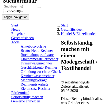
Suchformular
Suchbegriff(e)
Toggle navigation
Start
Start
News
Geschäftsideen
Ratgeber
Handel & Einzelhandel
Geschäftsideen
Selbstständig
Tools
Angebotsvorlage
machen mit
Brutto-Netto-Rechner
einem
Buchhaltungssoftware
Einkommensteuerrechner
Modegeschäft /
Firmenwagenrechner
Textilhandel
Geschäftskonto-Rechner
Gründungszuschuss Check
Krankenkassenrechner
Mahnungsvorlage
© selbststaendig.de
Rechnungsvorlage
Zuletzt aktualisiert:
Zielumsatz-Rechner
05.05.2026
Fördermittel
Selbstständig machen
Dieser Beitrag bündelt alles,
Gewerbe anmelden
was Gründer eines